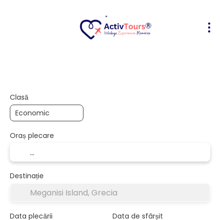
Bilete Avion + Cazare
Cazare
Act
+
Clasă
Oraș plecare
Destinație
Data plecării
Data de sfârșit