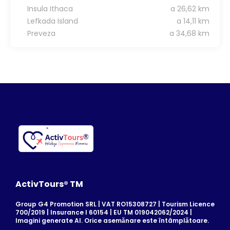
Insula Ithaca
a 26,62 km
Lefkada Island
a 14,11 km
Preveza
a 34,68 km
ActivTours® TM
Group G4 Promotion SRL | VAT RO15308727 | Tourism Licence
700/2019 | Insurance I 60154 | EU TM 019042062/2024 |
Imagini generate AI. Orice asemănare este întâmplătoare.