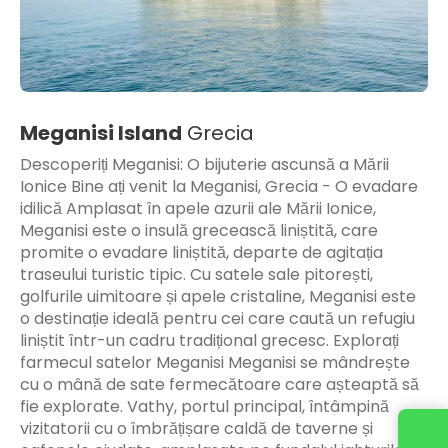
Meganisi Island
Grecia
Descoperiți Meganisi: O bijuterie ascunsă a Mării
Ionice Bine ați venit la Meganisi, Grecia - O evadare
idilică Amplasat în apele azurii ale Mării Ionice,
Meganisi este o insulă grecească liniștită, care
promite o evadare liniștită, departe de agitația
traseului turistic tipic. Cu satele sale pitorești,
golfurile uimitoare și apele cristaline, Meganisi este
o destinație ideală pentru cei care caută un refugiu
liniștit într-un cadru tradițional grecesc. Explorați
farmecul satelor Meganisi Meganisi se mândrește
cu o mână de sate fermecătoare care așteaptă să
fie explorate. Vathy, portul principal, întâmpină
vizitatorii cu o îmbrățișare caldă de taverne și