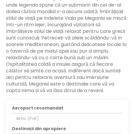
unde legenda spune că un submarin din cel de-al
doilea război mondial s-a ascuns odată. Îmbrățișați
stilul de viață pe îndelete Viața pe Meganisi se mișcă
într-un ritm lejer, încurajând vizitatorii să
îmbrățișeze stilul de viață relaxat pentru care grecii
sunt cunoscuți. Petreceți-vă zilele scăldându-vă în
soarele mediteranean, gustând delicatese locale la
o tavernă de pe malul apei sau pur și simplu
relaxându-vă cu o carte bună sub un măslin.
Ospitalitatea caldă a insulei asigură că fiecare
călător se simte ca acasă. Indiferent dacă sunteți
aici pentru relaxare, aventură sau imersiune
culturală, Meganisi este o destinație care vă va
capta inima și vă va lăsa dorul de a reveni.
Aeroport recomandat
Aktio (PVK)
Destinații din apropiere