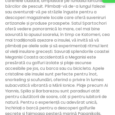
cafenele ciudate, amplasate pe fundalul iahturilor și
bărcilor de pescuit. Plimbați-vă de-a lungul falezei
sau aventurați-vă pe străzile înguste pentru a
descoperi magazinele locale care oferă suveniruri
artizanale și produse proaspete. Satul Spartochori
oferă vedere panoramică la mare, cel mai bine
savurată la apusul soarelui, în timp ce Katomeri, cea
mai tradițională așezare a insulei, vă invită să vă
plimbați pe aleile sale și să experimentați ritmul lent
al vieții insulare grecești. Savurați splendorile coastei
Meganisi Coasta accidentată a Meganisi este
presărată cu golfuri izolate și plaje ascunse
accesibile pe jos, cu barca sau cu bicicleta. Apele
cristaline ale insulei sunt perfecte pentru înot,
snorkeling și scufundări, oferind o privire în lumea
subacvatică vibrantă a Mării Ionice. Plaje precum Ai
Yiannis, Spilia și Barbarezou sunt paradisuri atât
pentru căutătorii de soare, cât și pentru iubitorii de
natură. Pentru o experiență cu adevărat unică,
închiriați o barcă pentru a descoperi golfurile
secrete și faimoasa peșteră marină Papanikolis,