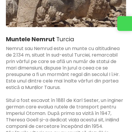
Muntele Nemrut
Turcia
Nemrut sau Nemrud este un munte cu altitudinea
de 2.134 m, situat în sud-estul Turciei, remarcabil
prin vârful pe care se află un număr de statui de
mari dimensiuni, dispuse în jurul a ceea ce se
presupune a fi un mormânt regal din secolul I î.Hr.
Este unul dintre cele mai înalte vârfuri din partea
estică a Munților Taurus.
Situl a fost excavat în 1881 de Karl Sester, un inginer
german care evalua rutele de transport pentru
Imperiul Otoman. După prima sa vizită în 1947,
Theresa Goell și-a dedicat viața acestui sit, inițiind
campanii de cercetare începând din 1954.