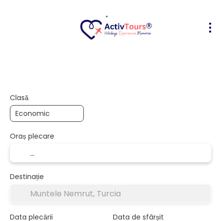
Bilete Avion + Cazare
Cazare
Act
+
Clasă
Oraș plecare
Destinație
Data plecării
Data de sfârșit