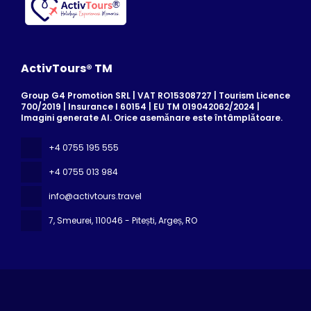
ActivTours® TM
Group G4 Promotion SRL | VAT RO15308727 | Tourism Licence
700/2019 | Insurance I 60154 | EU TM 019042062/2024 |
Imagini generate AI. Orice asemănare este întâmplătoare.
+4 0755 195 555
+4 0755 013 984
info@activtours.travel
7, Smeurei
, 110046 - Pitești, Argeș, RO