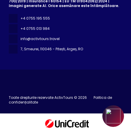
700/2019 | Insurance I 60154 | EU TM 019042062/2024 |
Imagini generate AI. Orice asemănare este întâmplătoare.
+4 0755 195 555
+4 0755 013 984
info@activtours.travel
7, Smeurei
, 110046 - Pitești, Argeș, RO
Toate drepturile rezervate ActivTours © 2026
Politica de
confidențialitate