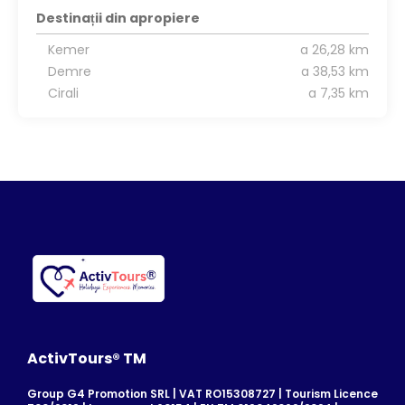
Destinații din apropiere
Kemer
a 26,28 km
Demre
a 38,53 km
Cirali
a 7,35 km
ActivTours® TM
Group G4 Promotion SRL | VAT RO15308727 | Tourism Licence