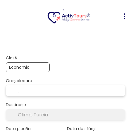
Bilete Avion + Cazare
Cazare
Act
+
Clasă
Oraș plecare
Destinație
Data plecării
Data de sfârșit