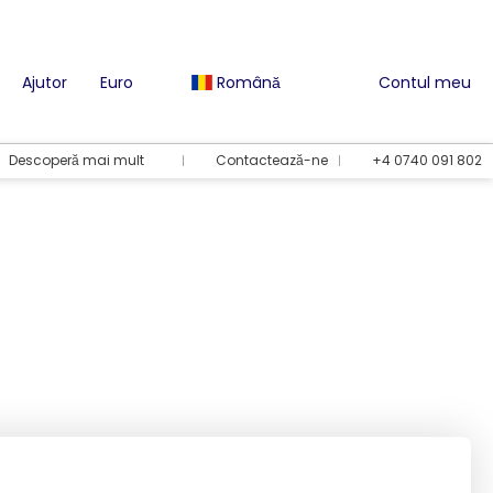
Ajutor
Euro
Română
Contul meu
Descoperă mai mult
Contactează-ne
+4 0740 091 802
Opțiuni de vacanță