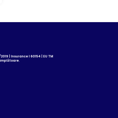
019 | Insurance I 60154 | EU TM
âmplătoare.