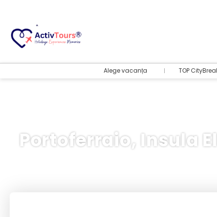
Alege vacanța
TOP CityBrea
Portoferraio, Insula El
Bilete Avion + Cazare
+