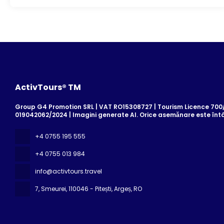
ActivTours® TM
Group G4 Promotion SRL | VAT RO15308727 | Tourism Licence 700/2
019042062/2024 | Imagini generate AI. Orice asemănare este înt
+4 0755 195 555
+4 0755 013 984
info@activtours.travel
7, Smeurei
, 110046 - Pitești, Argeș, RO