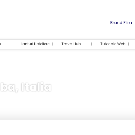
Brand Film
k
Lanturi Hoteliere
Travel Hub
Tutoriale Web
ba, Italia
Cazare
Activități