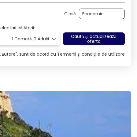
Clasă
electați călătorii:
Caută și actualizează
1 Cameră,
2 Adulți
oferta
Căutare", sunt de acord cu
Termenii și condițiile de utilizare