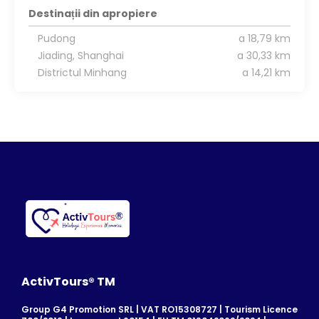
Destinații din apropiere
Pudong
a 18,79 km
Jiading, Shanghai
a 30,33 km
Districtul Minhang
a 14,21 km
ActivTours® TM
Group G4 Promotion SRL | VAT RO15308727 | Tourism Licence