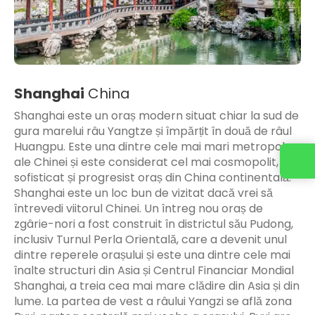
Shanghai
China
Shanghai este un oraș modern situat chiar la sud de
gura marelui râu Yangtze și împărțit în două de râul
Huangpu. Este una dintre cele mai mari metropole
ale Chinei și este considerat cel mai cosmopolit,
sofisticat și progresist oraș din China continentală.
Shanghai este un loc bun de vizitat dacă vrei să
întrevedi viitorul Chinei. Un întreg nou oraș de
zgârie-nori a fost construit în districtul său Pudong,
inclusiv Turnul Perla Orientală, care a devenit unul
dintre reperele orașului și este una dintre cele mai
înalte structuri din Asia și Centrul Financiar Mondial
Shanghai, a treia cea mai mare clădire din Asia și din
lume. La partea de vest a râului Yangzi se află zona