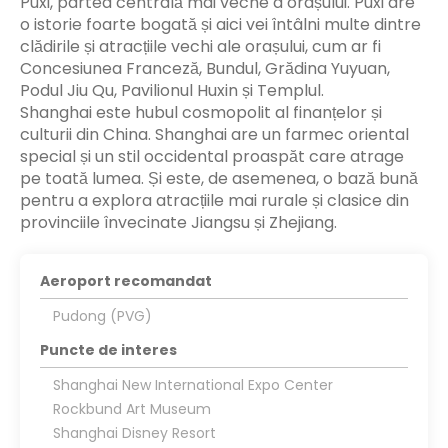
Puxi, partea centrală mai veche a orașului. Puxi are
o istorie foarte bogată și aici vei întâlni multe dintre
clădirile și atracțiile vechi ale orașului, cum ar fi
Concesiunea Franceză, Bundul, Grădina Yuyuan,
Podul Jiu Qu, Pavilionul Huxin și Templul.
Shanghai este hubul cosmopolit al finanțelor și
culturii din China. Shanghai are un farmec oriental
special și un stil occidental proaspăt care atrage
pe toată lumea. Și este, de asemenea, o bază bună
pentru a explora atracțiile mai rurale și clasice din
provinciile învecinate Jiangsu și Zhejiang.
Aeroport recomandat
Pudong (PVG)
Puncte de interes
Shanghai New International Expo Center
Rockbund Art Museum
Shanghai Disney Resort