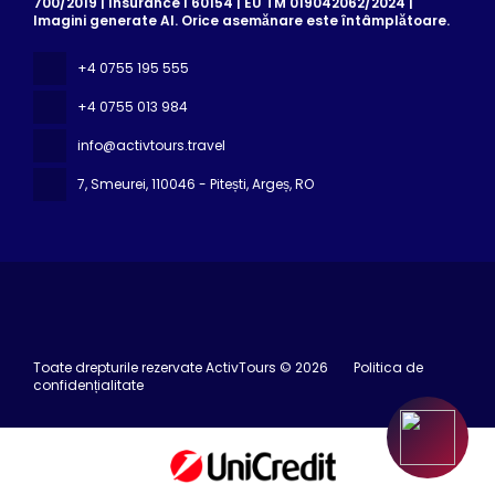
700/2019 | Insurance I 60154 | EU TM 019042062/2024 |
Imagini generate AI. Orice asemănare este întâmplătoare.
+4 0755 195 555
+4 0755 013 984
info@activtours.travel
7, Smeurei
, 110046 - Pitești, Argeș, RO
Toate drepturile rezervate ActivTours © 2026
Politica de
confidențialitate