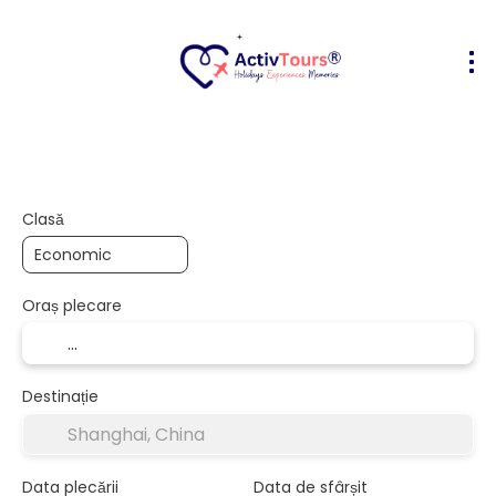
Bilete Avion + Cazare
Cazare
Act
+
Clasă
Oraș plecare
Destinație
Data plecării
Data de sfârșit