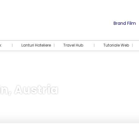
Brand Film
k
Lanturi Hoteliere
Travel Hub
Tutoriale Web
, Austria
Cazare
Activități