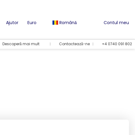
Ajutor
Euro
Română
Contul meu
Descoperă mai mult
Contactează-ne
+4 0740 091 802
Opțiuni de vacanță