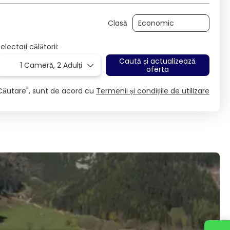
Clasă
electați călătorii:
Caută și actualizează
1 Cameră,
2 Adulți
oferta
Căutare", sunt de acord cu
Termenii și condițiile de utilizare