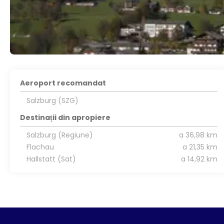
Aeroport recomandat
Salzburg (SZG)
Destinații din apropiere
Salzburg (Regiune)
a 36,98 km
Flachau
a 21,35 km
Hallstatt (Sat)
a 14,92 km