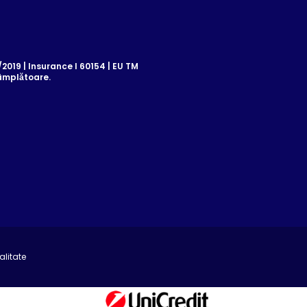
019 | Insurance I 60154 | EU TM
âmplătoare.
alitate