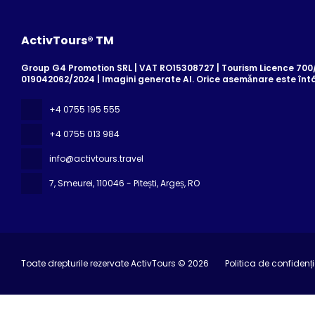
ActivTours® TM
Group G4 Promotion SRL | VAT RO15308727 | Tourism Licence 700/2
019042062/2024 | Imagini generate AI. Orice asemănare este înt
+4 0755 195 555
+4 0755 013 984
info@activtours.travel
7, Smeurei
, 110046 - Pitești, Argeș, RO
Toate drepturile rezervate ActivTours © 2026
Politica de confidenți