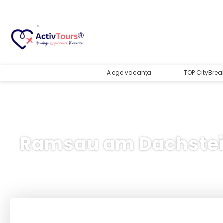
Alege vacanța
TOP CityBrea
Ramsau am Dachstein
Bilete Avion + Cazare
+