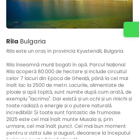
Rila
Bulgaria
Rila este un oraș în provincia Kyustendil, Bulgaria.
Rila înseamnă munți bogati în apă. Parcul Național
Rila acoperă 80.000 de hectare și include circuitul
celor 7 lacuri din Epoca de Gheață, până la cel mai
înalt lac la 2500 de metri. Lacurile, alimentate de
ploaie și apă topită, sunt numite după cum arată, de
exemplu "lacrima". Dar există și un ochi și un rinichi și
toate radiază o energie și o putere naturală
incredibilă! Și toate sunt fantastic de frumoase.
2925 este cel mai înalt munte Musala și, prin
urmare, cel mai înalt punct. Cel mai bun moment
pentru a vizita: iulie și august, deoarece la începutul