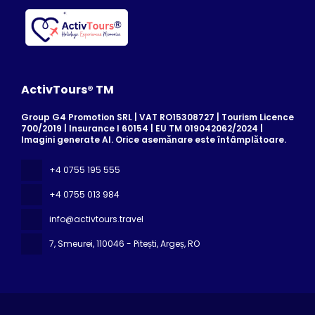
ActivTours® TM
Group G4 Promotion SRL | VAT RO15308727 | Tourism Licence
700/2019 | Insurance I 60154 | EU TM 019042062/2024 |
Imagini generate AI. Orice asemănare este întâmplătoare.
+4 0755 195 555
+4 0755 013 984
info@activtours.travel
7, Smeurei
, 110046 - Pitești, Argeș, RO