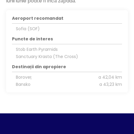
lunii iunie poate fi încă zăpadă.
Aeroport recomandat
Sofia (SOF)
Puncte de interes
Stob Earth Pyramids
Sanctuary Krasta (The Cross)
Destinații din apropiere
Boroveț
a 42,04 km
Bansko
a 43,23 km