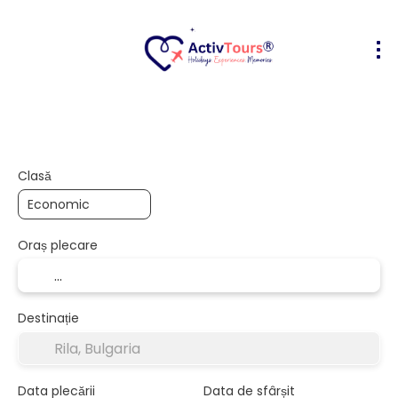
Bilete Avion + Cazare
Cazare
Act
+
Clasă
Oraș plecare
Destinație
Data plecării
Data de sfârșit