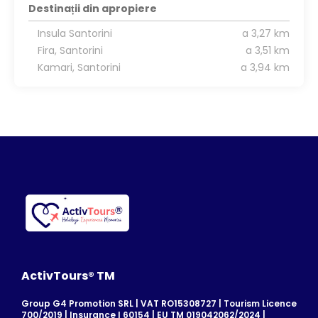
Destinații din apropiere
Insula Santorini
a 3,27 km
Fira, Santorini
a 3,51 km
Kamari, Santorini
a 3,94 km
ActivTours® TM
Group G4 Promotion SRL | VAT RO15308727 | Tourism Licence
700/2019 | Insurance I 60154 | EU TM 019042062/2024 |