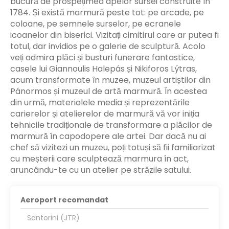
bucură de prospețimea apelor sursei construite în
1784. Și există marmură peste tot: pe arcade, pe
coloane, pe semnele surselor, pe ecranele
icoanelor din biserici. Vizitați cimitirul care ar putea fi
totul, dar invidios pe o galerie de sculptură. Acolo
veți admira plăci și busturi funerare fantastice,
casele lui Giannoulis Halepás și Nikiforos Lýtras,
acum transformate în muzee, muzeul artiștilor din
Pánormos și muzeul de artă marmură. În acestea
din urmă, materialele media și reprezentările
carierelor și atelierelor de marmură vă vor iniția
tehnicile tradiționale de transformare a plăcilor de
marmură în capodopere ale artei. Dar dacă nu ai
chef să vizitezi un muzeu, poți totuși să fii familiarizat
cu meșterii care sculptează marmura în act,
aruncându-te cu un atelier pe străzile satului.
Aeroport recomandat
Santorini (JTR)