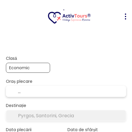
Bilete Avion + Cazare
Cazare
Act
+
Clasă
Oraș plecare
Destinație
Data plecării
Data de sfârșit