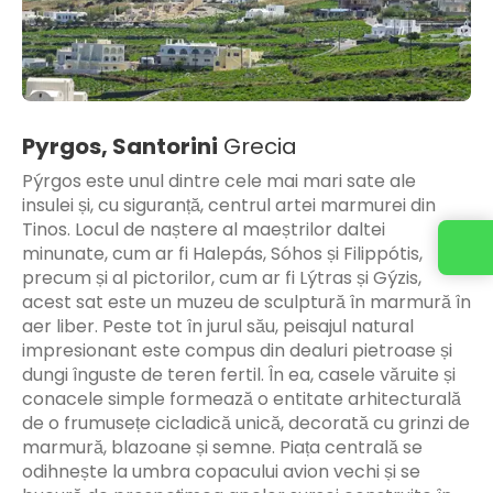
Pyrgos, Santorini
Grecia
Pýrgos este unul dintre cele mai mari sate ale
insulei și, cu siguranță, centrul artei marmurei din
Tinos. Locul de naștere al maeștrilor daltei
minunate, cum ar fi Halepás, Sóhos și Filippótis,
precum și al pictorilor, cum ar fi Lýtras și Gýzis,
acest sat este un muzeu de sculptură în marmură în
aer liber. Peste tot în jurul său, peisajul natural
impresionant este compus din dealuri pietroase și
dungi înguste de teren fertil. În ea, casele văruite și
conacele simple formează o entitate arhitecturală
de o frumusețe cicladică unică, decorată cu grinzi de
marmură, blazoane și semne. Piața centrală se
odihnește la umbra copacului avion vechi și se