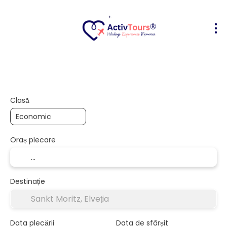
Bilete Avion + Cazare
Cazare
Act
+
Clasă
Oraș plecare
Destinație
Data plecării
Data de sfârșit