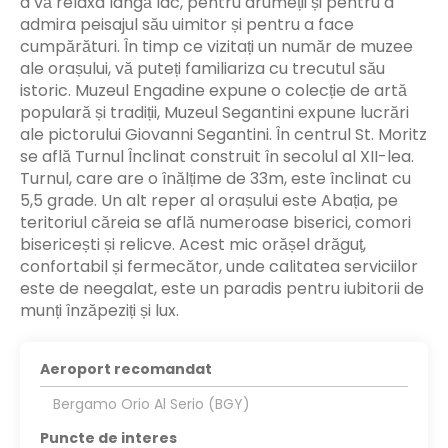
a vă relaxa lângă lac, pentru drumeții și pentru a
admira peisajul său uimitor și pentru a face
cumpărături. În timp ce vizitați un număr de muzee
ale orașului, vă puteți familiariza cu trecutul său
istoric. Muzeul Engadine expune o colecție de artă
populară și tradiții, Muzeul Segantini expune lucrări
ale pictorului Giovanni Segantini. În centrul St. Moritz
se află Turnul Înclinat construit în secolul al XII-lea.
Turnul, care are o înălțime de 33m, este înclinat cu
5,5 grade. Un alt reper al orașului este Abația, pe
teritoriul căreia se află numeroase biserici, comori
bisericești și relicve. Acest mic orășel drăguț,
confortabil și fermecător, unde calitatea serviciilor
este de neegalat, este un paradis pentru iubitorii de
munți înzăpeziți și lux.
Aeroport recomandat
Bergamo Orio Al Serio (BGY)
Puncte de interes