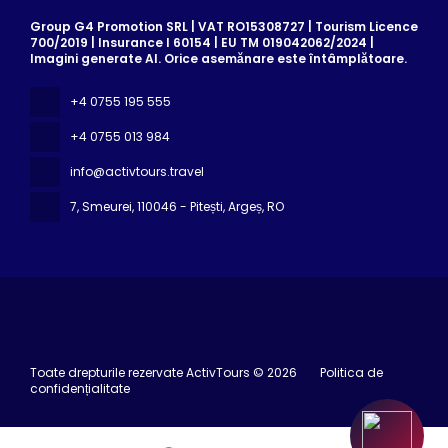
Group G4 Promotion SRL | VAT RO15308727 | Tourism Licence
700/2019 | Insurance I 60154 | EU TM 019042062/2024 |
Imagini generate AI. Orice asemănare este întâmplătoare.
+4 0755 195 555
+4 0755 013 984
info@activtours.travel
7, Smeurei
, 110046 - Pitești, Argeș, RO
Toate drepturile rezervate ActivTours © 2026
Politica de
confidențialitate