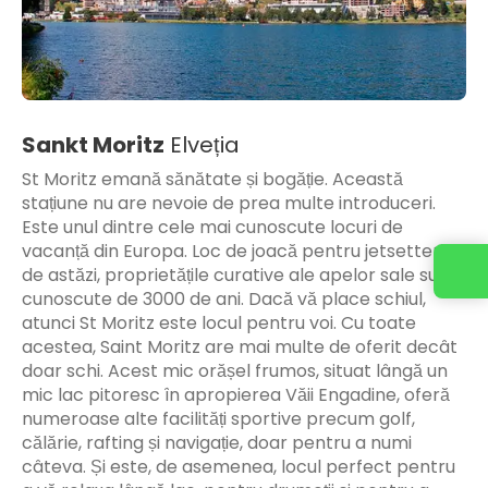
Sankt Moritz
Elveția
St Moritz emană sănătate și bogăție. Această
stațiune nu are nevoie de prea multe introduceri.
Este unul dintre cele mai cunoscute locuri de
vacanță din Europa. Loc de joacă pentru jetsetterii
de astăzi, proprietățile curative ale apelor sale sunt
cunoscute de 3000 de ani. Dacă vă place schiul,
atunci St Moritz este locul pentru voi. Cu toate
acestea, Saint Moritz are mai multe de oferit decât
doar schi. Acest mic orășel frumos, situat lângă un
mic lac pitoresc în apropierea Văii Engadine, oferă
numeroase alte facilități sportive precum golf,
călărie, rafting și navigație, doar pentru a numi
câteva. Și este, de asemenea, locul perfect pentru