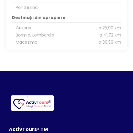
Pontresina
Destinații din apropiere
Grisons
a 25,90 km
Bormio, Lombardia
a 41,72 km
Madesimo
a 36,59 km
ActivTours® TM