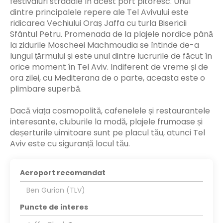
festivaluri stradale în acest port pitoresc. Unul
dintre principalele repere ale Tel Avivului este
ridicarea Vechiului Oraș Jaffa cu turla Bisericii
Sfântul Petru. Promenada de la plajele nordice până
la zidurile Moscheei Machmoudia se întinde de-a
lungul țărmului și este unul dintre lucrurile de făcut în
orice moment în Tel Aviv. Indiferent de vreme și de
ora zilei, cu Mediterana de o parte, aceasta este o
plimbare superbă.
Dacă viața cosmopolită, cafenelele și restaurantele
interesante, cluburile la modă, plajele frumoase și
deșerturile uimitoare sunt pe placul tău, atunci Tel
Aviv este cu siguranță locul tău.
Aeroport recomandat
Ben Gurion (TLV)
Puncte de interes