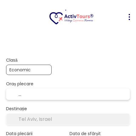
Bilete Avion + Cazare
Cazare
Act
+
Clasă
Oraș plecare
Destinație
Data plecării
Data de sfârșit