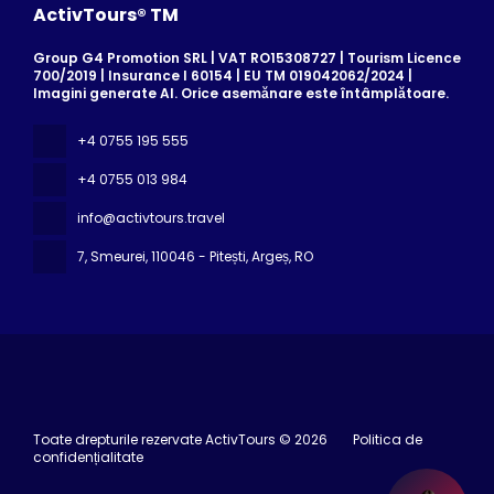
ActivTours® TM
Group G4 Promotion SRL | VAT RO15308727 | Tourism Licence
700/2019 | Insurance I 60154 | EU TM 019042062/2024 |
Imagini generate AI. Orice asemănare este întâmplătoare.
+4 0755 195 555
+4 0755 013 984
info@activtours.travel
7, Smeurei
, 110046 - Pitești, Argeș, RO
Toate drepturile rezervate ActivTours © 2026
Politica de
confidențialitate