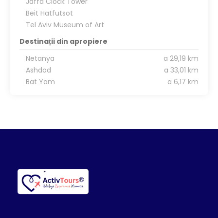
Jaffa Clock Tower
Beit Hatfutsot
Tel Aviv Museum of Art
Destinații din apropiere
Netanya
a 29,19 km
Ashdod
a 33,01 km
Bat Yam
a 6,17 km