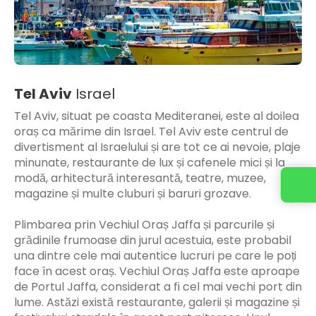
Tel Aviv
Israel
Tel Aviv, situat pe coasta Mediteranei, este al doilea
oraș ca mărime din Israel. Tel Aviv este centrul de
divertisment al Israelului și are tot ce ai nevoie, plaje
minunate, restaurante de lux și cafenele mici și la
modă, arhitectură interesantă, teatre, muzee,
magazine și multe cluburi și baruri grozave.
Plimbarea prin Vechiul Oraș Jaffa și parcurile și
grădinile frumoase din jurul acestuia, este probabil
una dintre cele mai autentice lucruri pe care le poți
face în acest oraș. Vechiul Oraș Jaffa este aproape
de Portul Jaffa, considerat a fi cel mai vechi port din
lume. Astăzi există restaurante, galerii și magazine și