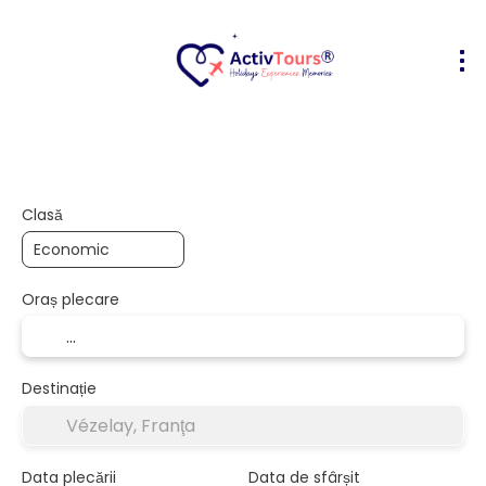
Bilete Avion + Cazare
Cazare
Act
+
Clasă
Oraș plecare
Destinație
Data plecării
Data de sfârșit