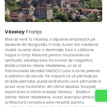
Vézelay
Franţa
Bine ați venit la Vézelay, o bijuterie amplasată pe
dealurile din Burgundia, Franța. Acest sat medieval
ciudat nu este doar o destinație; Este o călătorie
înapoi în timp. Renumit pentru moștenirea sa
spirituală, Vézelay este încoronat de magnifica
Bazilica Sainte-Marie-Madeleine, un sit al
Patrimoniului Mondial UNESCO care a atras pelerini
și vizitatori de secole. Pe măsură ce vă plimbați pe
străzile pietruite, puteți simți istoria care pătrunde în
acest oraș încântător din vârful dealului. Începeți
explorarea în inima orașului Vézelay - Bazilica
Sainte-Marie-Madeleine. Acest exemplu uimitor de
arhitectură romanică este renumit pentru