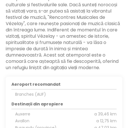
culturale și festivalurile sale. Dacă sunteți norocoși
să vizitați vara, s-ar putea să asistați la vibrantul
festival de muzică, "Rencontres Musicales de
Vézelay", care reunește pasionați de muzică clasică
din întreaga lume. Indiferent de momentul în care
vizitați, spiritul Vézelay - un amestec de istorie,
spiritualitate și frumusețe naturală - va lăsa o
impresie de durată în inima și mintea
dumneavoastră. Acest sat atemporal este o
comoară care așteaptă să fie descoperită, oferind
un refugiu liniștit din agitația vieții moderne.
Aeroport recomandat
Branches (AUF)
Destinații din apropiere
Auxerre
a 39,46 km
Avallon
a 12,75 km
Burgundy (province)
a 47,03 km