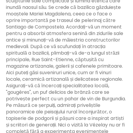
sculpturile sale complicate și lumina eterică care
inundă naosul său. Se crede că bazilica găzduiește
moaștele Mariei Magdalena, ceea ce o face o
oprire importantă pe traseul de pelerinaj către
Santiago de Compostela. Acordați-vă un moment
pentru a absorbi atmosfera senină din zidurile sale
antice și minunați-vă de măiestria constructorilor
medievali. După ce vă scufundați în atracția
spirituală a bazilicii, plimbați-vă de-a lungul străzii
principale, Rue Saint-Etienne, căptușită cu
magazine artizanale, galerii și cafenele primitoare.
Aici puteți găsi suveniruri unice, cum ar fi vinuri
locale, ceramică artizanală și delicatese regionale.
Asigurați-vă că încercați specialitatea locală,
"gougères", un puf delicios de brânză care se
potrivește perfect cu un pahar de vin de Burgundia.
Pe măsură ce șerpuiți, admirați priveliștile
panoramice ale peisajului rural înconjurător, o
tapiserie de podgorii și pășuni care a inspirat artiști
și scriitori de generații. Nici o vizită la Vézelay nu ar fi
completă fără a experimenta evenimentele