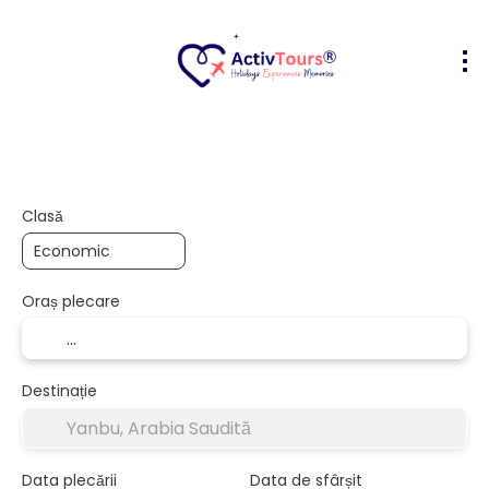
Bilete Avion + Cazare
Cazare
Act
+
Clasă
Oraș plecare
Destinație
Data plecării
Data de sfârșit