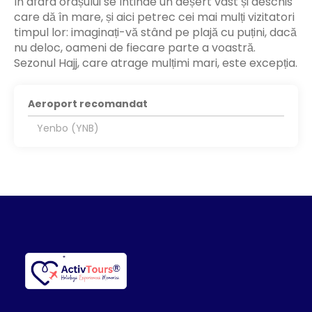
În afara orașului se întinde un deșert vast și deschis
care dă în mare, și aici petrec cei mai mulți vizitatori
timpul lor: imaginați-vă stând pe plajă cu puțini, dacă
nu deloc, oameni de fiecare parte a voastră.
Sezonul Hajj, care atrage mulțimi mari, este excepția.
Aeroport recomandat
Yenbo (YNB)