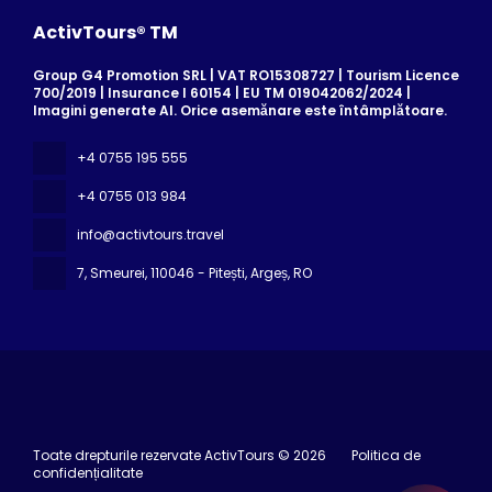
ActivTours® TM
Group G4 Promotion SRL | VAT RO15308727 | Tourism Licence
700/2019 | Insurance I 60154 | EU TM 019042062/2024 |
Imagini generate AI. Orice asemănare este întâmplătoare.
+4 0755 195 555
+4 0755 013 984
info@activtours.travel
7, Smeurei
, 110046 - Pitești, Argeș, RO
Toate drepturile rezervate ActivTours © 2026
Politica de
confidențialitate