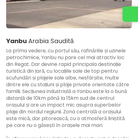
Yanbu
Arabia Saudită
La prima vedere, cu portul său, rafinăriile și uzinele
petrochimice, Yanbu nu pare cel mai atractiv loc
din Regat. Dar devine rapid principala destinație
turistică din țară, cu locațiile sale de top pentru
scufundări și plajele sale albe, nesfârșite, multe
dintre ele cu stațiuni și plaje private orientate către
familii. Secțiunea industrială a Yanbu este la o bună
distanță de 10km până la 15km sud de centrul
orașului și are un impact mic asupra superbelor
plaje din nordul regiunii. Zona centrală a orașului
este mică, dar pitorească, cu o atmosferă liniștită
pe care nu o găsești în orașele mai mari.