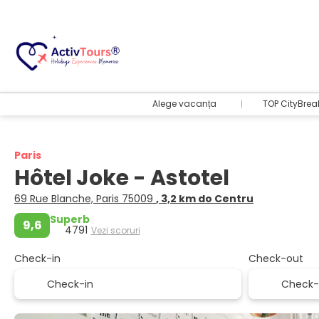
Alege vacanța
TOP CityBrea
Paris
Hôtel Joke - Astotel
69 Rue Blanche, Paris 75009
, 3,2 km do Centru
Superb
9,6
4791
Vezi scoruri
Check-in
Check-out