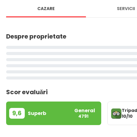
CAZARE
SERVICII
Despre proprietate
Scor evaluări
General
Tripad
9,6
Superb
10/10
4791