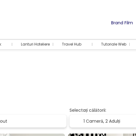
Brand Film
k
Lanturi Hoteliere
Travel Hub
Tutoriale Web
Selectați călătorii:
1 Cameră,
2 Adulți