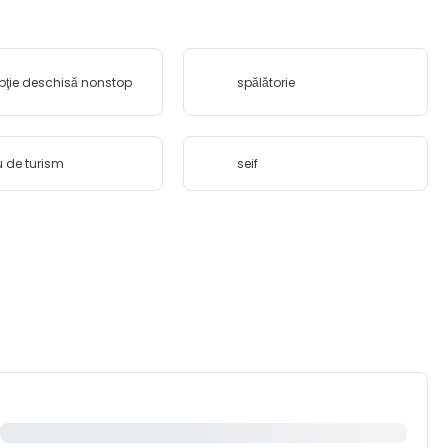
pţie deschisă nonstop
spălătorie
u de turism
seif