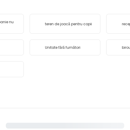
anie nu
teren de joacă pentru copii
rece
Unitate fără fumători
biro