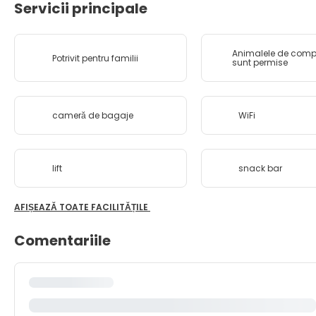
Servicii principale
Animalele de comp
Potrivit pentru familii
sunt permise
cameră de bagaje
WiFi
lift
snack bar
AFIȘEAZĂ TOATE FACILITĂȚILE
Comentariile