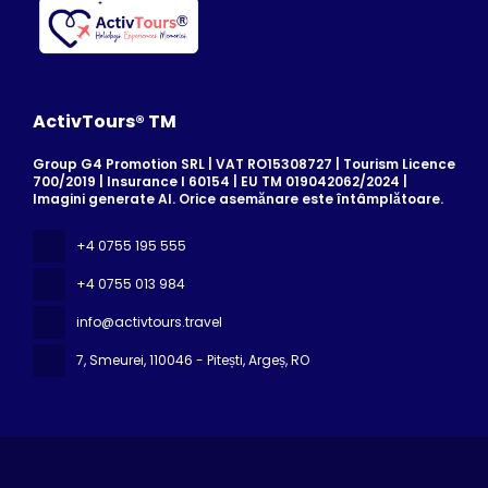
ActivTours® TM
Group G4 Promotion SRL | VAT RO15308727 | Tourism Licence
700/2019 | Insurance I 60154 | EU TM 019042062/2024 |
Imagini generate AI. Orice asemănare este întâmplătoare.
+4 0755 195 555
+4 0755 013 984
info@activtours.travel
7, Smeurei
, 110046 - Pitești, Argeș, RO