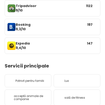
Tripadvisor
1122
9/10
Booking
197
9,3/10
Expedia
147
9,4/10
Servicii principale
Potrivit pentru familii
Lux
acceptă animale de
sală de fitness
companie