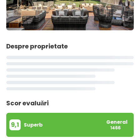
Despre proprietate
Scor evaluări
General
9,1
Superb
1466