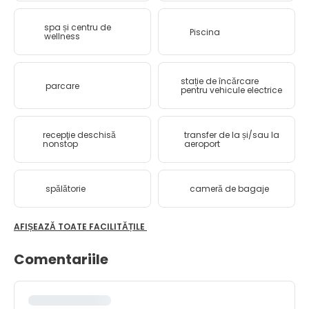
spa și centru de
Piscina
wellness
stație de încărcare
parcare
pentru vehicule electrice
recepţie deschisă
transfer de la și/sau la
nonstop
aeroport
spălătorie
cameră de bagaje
AFIȘEAZĂ TOATE FACILITĂȚILE
Comentariile