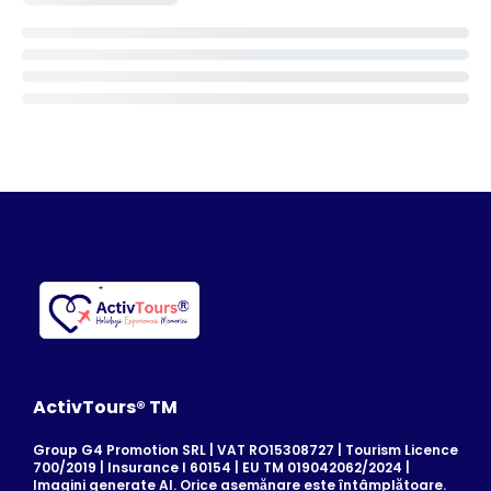
ActivTours® TM
Group G4 Promotion SRL | VAT RO15308727 | Tourism Licence
700/2019 | Insurance I 60154 | EU TM 019042062/2024 |
Imagini generate AI. Orice asemănare este întâmplătoare.