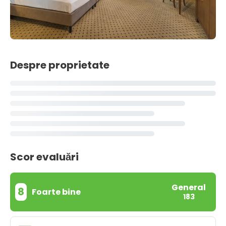
Despre proprietate
Scor evaluări
General
8
Foarte bine
183