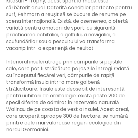
KiteSurf-Trophy, acest sport la modă este
sărbătorit anual. Datorită condițiilor perfecte pentru
surf, Fehmarn a reușit să se bucure de renume pe
scena internațională. Există, de asemenea, o ofertă
variată pentru amatorii de sport: cu siguranță
practicarea echitației, a golfului, a navigației, a
scufundărilor sau a pescuitului va transforma
vacanța într-o experiență de neuitat.
Interiorul insulei atrage prin câmpurile și pajiștile
sale, care pot fi străbătute pe jos zile întregi. Odată
cu începutul fiecărei veri, câmpurile de rapiță
transformă insula într-o mare galbenă
strălucitoare. Insula este deosebit de interesantă
pentru iubitorii de ornitologie: există peste 200 de
specii diferite de admirat în rezervația naturală
Wallnau de pe coasta de vest a insulei. Acest areal,
care acoperă aproape 300 de hectare, se numără
printre cele mai valoroase regiuni ecologice din
nordul Germaniei.