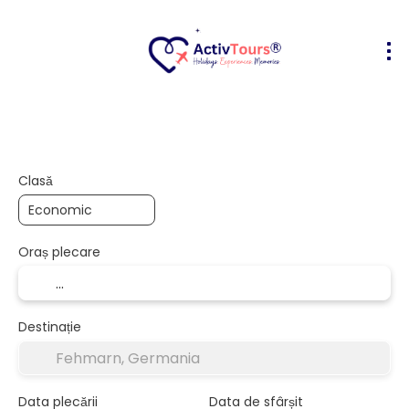
Bilete Avion + Cazare
Cazare
Act
+
Clasă
Oraș plecare
Destinație
Data plecării
Data de sfârșit