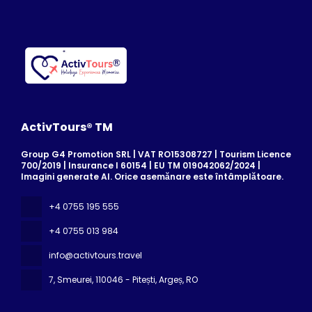
ActivTours® TM
Group G4 Promotion SRL | VAT RO15308727 | Tourism Licence
700/2019 | Insurance I 60154 | EU TM 019042062/2024 |
Imagini generate AI. Orice asemănare este întâmplătoare.
+4 0755 195 555
+4 0755 013 984
info@activtours.travel
7, Smeurei
, 110046 - Pitești, Argeș, RO