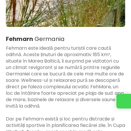
Fehmarn
Germania
Fehmarn este ideală pentru turiștii care caută
odihnă. Aceste ținuturi de aproximativ 185 km²,
situate în Marea Baltică, îi surprind pe vizitatori cu
un climat revigorant și se numără printre regiunile
Germaniei care se bucură de cele mai multe ore de
soare. Wellness-ul și relaxarea pură se descoperă
direct pe faleza complexului acvatic FehMare, un
loc de întâlnire foarte apreciat pe plaja de sud: apa
de mare, bazinele de relaxare și diversele saune
invită la odihnă.
Dar pe Fehmarn există și loc pentru distracție și
activități sportive în planificarea fiecărei zile. În Cupa