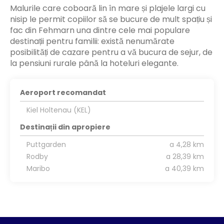
Malurile care coboară lin în mare și plajele largi cu
nisip le permit copiilor să se bucure de mult spațiu și
fac din Fehmarn una dintre cele mai populare
destinații pentru familii: există nenumărate
posibilități de cazare pentru a vă bucura de sejur, de
la pensiuni rurale până la hoteluri elegante.
Aeroport recomandat
Kiel Holtenau (KEL)
Destinații din apropiere
Puttgarden
a 4,28 km
Rodby
a 28,39 km
Maribo
a 40,39 km