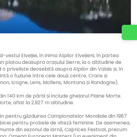
estul Elveției, în inima Alpilor Elvețieni, în partea
n platou deasupra orașului Sierre, la o altitudine de
o priveliște deosebită asupra Alpilor din Valais și, în
intă o fuziune între cele două centre, Crans și
gnon, Icogne, Lens, Mollens, Montana și Randogne).
 140 km de pârtii și include ghețarul Plaine Morte.
te, aflat la 2.927 m altitudine.
in pentru găzduirea Campionatelor Mondiale din 1987
 obicei pentru probele de viteză feminine. De asemenea,
munte din sezonul de iarnă, Caprices Festival, precum
uropa, Omega European Masters (un eveniment din