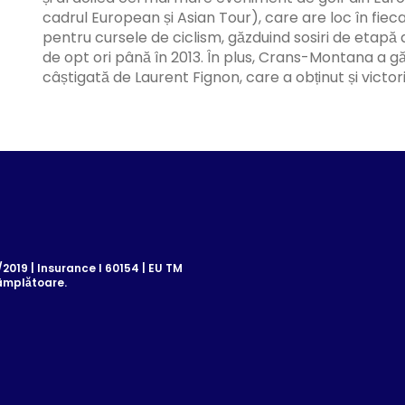
cadrul European și Asian Tour), care are loc în fieca
pentru cursele de ciclism, găzduind sosiri de etapă al
de opt ori până în 2013. În plus, Crans-Montana a găz
câștigată de Laurent Fignon, care a obținut și victori
019 | Insurance I 60154 | EU TM
âmplătoare.