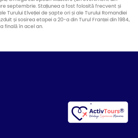
re septembrie. Stațiunea a fost folosită frecvent și
e Turului Elveției de șapte ori și ale Turului Romandiei
duit și sosirea etapei a 20-a din Turul Franței din 1984,
a finală în acel an.