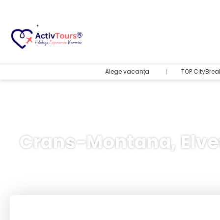
Alege vacanța
TOP CityBrea
Crans-Montana, Elve
Bilete Avion + Cazare
+