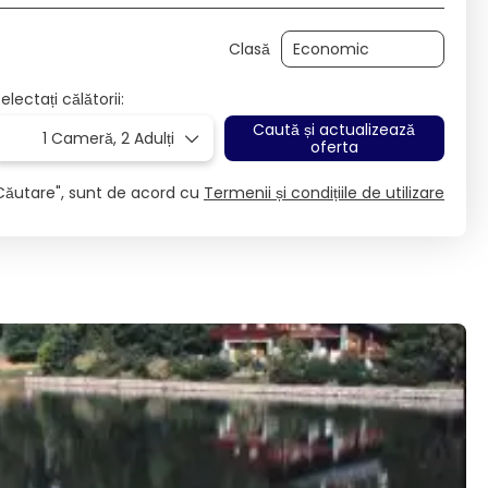
Clasă
electați călătorii:
Caută și actualizează
1 Cameră,
2 Adulți
oferta
Căutare", sunt de acord cu
Termenii și condițiile de utilizare