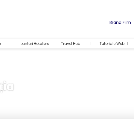
Brand Film
k
Lanturi Hoteliere
Travel Hub
Tutoriale Web
ția
Cazare
Activități