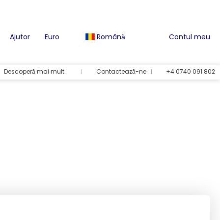
Ajutor
Euro
Română
Contul meu
Descoperă mai mult
Contactează-ne
+4 0740 091 802
Opțiuni de vacanță