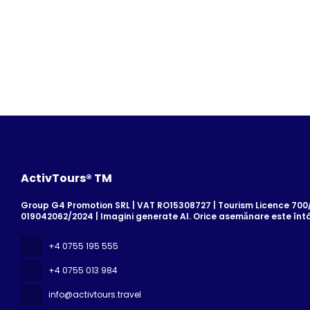
ActivTours® TM
Group G4 Promotion SRL | VAT RO15308727 | Tourism Licence 700/2
019042062/2024 | Imagini generate AI. Orice asemănare este înt
+4 0755 195 555
+4 0755 013 984
info@activtours.travel