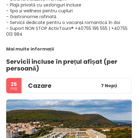
- Plajă privată cu șezlonguri incluse
- Spa și wellness pentru cupluri
- Gastronomie rafinată
- Servicii dedicate pentru o vacanță romantică în doi
- Suport NON STOP ActivTours® +40755 195 555 | +40755
013 984
Mai multe informații
Servicii incluse în prețul afișat (per
persoană)
25
Cazare
7 Nopţi
aug.