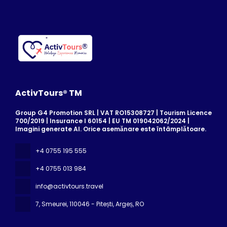
ActivTours® TM
Group G4 Promotion SRL | VAT RO15308727 | Tourism Licence
700/2019 | Insurance I 60154 | EU TM 019042062/2024 |
Imagini generate AI. Orice asemănare este întâmplătoare.
+4 0755 195 555
+4 0755 013 984
info@activtours.travel
7, Smeurei
, 110046 - Pitești, Argeș, RO