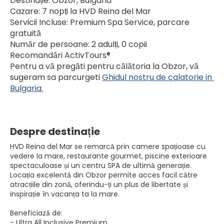
Destinație: Obzor, Bulgaria
Cazare: 7 nopți la HVD Reina del Mar
Servicii Incluse: Premium Spa Service, parcare 
gratuită
Număr de persoane: 2 adulți, 0 copii
Recomandări ActivTours® 
Pentru a vă pregăti pentru călătoria la Obzor, vă 
sugeram sa parcurgeti 
Ghidul nostru de calatorie in 
Bulgaria.
Despre destinație
HVD Reina del Mar se remarcă prin camere spațioase cu
vedere la mare, restaurante gourmet, piscine exterioare
spectaculoase și un centru SPA de ultimă generație.
Locația excelentă din Obzor permite acces facil către
atracțiile din zonă, oferindu-ți un plus de libertate și
inspirație în vacanța ta la mare.
Beneficiază de:
- Ultra All Inclusive Premium