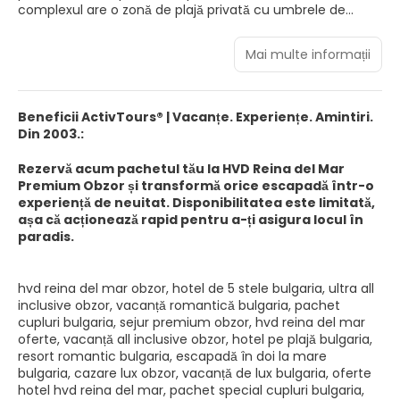
complexul are o zonă de plajă privată cu umbrele de
soare și șezlonguri gratuite. WiFi este gratuit. Toate
camerele şi suitele de la HVD Reina del Mar - Premium
Mai multe informații
Spa Service & Free Parking includ seif gratuit, minibar
gratuit reaprovizionat zilnic, aparat de cafea, meniu de
perne special și TV cu ecran de 43 inch. Fiecare are baie
dotată cu duș și articole de toaletă de marcă. Toate
Beneficii ActivTours® | Vacanțe. Experiențe. Amintiri.
unităţile au balcon sau terasă mobilată. Se oferă acces
Din 2003.:
gratuit la internet WiFi. Hotelul oferă mic dejun tip bufet,
precum și un mic dejun târziu pentru cei care preferă să
Rezervă acum pachetul tău la HVD Reina del Mar
doarmă mai mult. HVD Reina del Mar - Premium Spa
Premium Obzor și transformă orice escapadă într-o
Service & Free Parking are acces gratuit la centrul spa cu
experiență de neuitat. Disponibilitatea este limitată,
sală de fitness şi o piscină interioară. Cel mai apropiat
așa că acționează rapid pentru a-ți asigura locul în
aeroport este Aeroportul Burgas, situat la 62 km de
paradis.
proprietate.
hvd reina del mar obzor, hotel de 5 stele bulgaria, ultra all
inclusive obzor, vacanță romantică bulgaria, pachet
cupluri bulgaria, sejur premium obzor, hvd reina del mar
oferte, vacanță all inclusive obzor, hotel pe plajă bulgaria,
resort romantic bulgaria, escapadă în doi la mare
bulgaria, cazare lux obzor, vacanță de lux bulgaria, oferte
hotel hvd reina del mar, pachet special cupluri bulgaria,