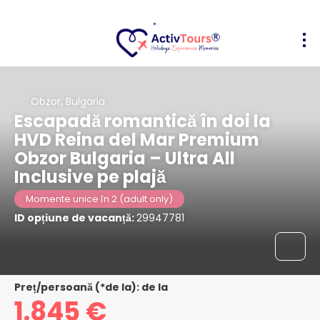
Obzor, Bulgaria
Escapadă romantică în doi la
HVD Reina del Mar Premium
Obzor Bulgaria – Ultra All
Inclusive pe plajă
Momente unice în 2 (adult only)
ID opțiune de vacanță:
29947781
Preț/persoană (*de la): de la
1.845 €