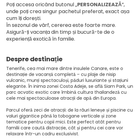
Poți accesa oricând butonul „
PERSONALIZEAZĂ
”, 
unde poți crea singur pachetul preferat, exact așa 
cum îți dorești.
În sezonul de vârf, cererea este foarte mare. 
Asigură-ți vacanța din timp și bucură-te de o 
experiență exotică în familie.
Despre destinație
Tenerife, cea mai mare dintre insulele Canare, este o
destinație de vacanță completă – cu plaje de nisip
vulcanic, munți spectaculoși, păduri luxuriante și stațiuni
elegante. În inima zonei Costa Adeje, se află Siam Park, un
parc acvatic exotic care îmbină cultura thailandeză cu
cele mai spectaculoase atracții de apă din Europa.
Parcul oferă zeci de atracții: de la râuri leneșe și piscine cu
valuri gigantice până la tobogane verticale și zone
tematice pentru copii mici. Este perfect atât pentru
familii care caută distracție, cât și pentru cei care vor
relaxare într-un cadru exclusivist.