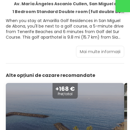
Av. María Ángeles Ascanio Cullen, San Miguel de Abona 38639
1 Bedroom Standard Double room (full double bed) (Child bed is not included, extra bed not included)
When you stay at Amarilla Golf Residences in San Miguel
de Abona, you'll be next to a golf course, a 5-minute drive
from Tenerife Beaches and 6 minutes from Golf del Sur
Course. This golf aparthotel is 9.8 mi (15.7 km) from Siam
Park and 10.4 mi (16.7 km) from Playa de las Américas.
Mai multe informații
Dip into one of the 2 outdoor pools or enjoy other
recreational amenities, which include a 24-hour fitness
center. This aparthotel also features complimentary
wireless internet access and bike storage.
Alte opțiuni de cazare recomandate
Make yourself at home in one of the 61 air-conditioned
rooms featuring kitchens with refrigerators and ovens.
+168 €
Complimentary wireless internet access is available to
Preț total
keep you connected. Conveniences include safes and
microwaves, and housekeeping is provided daily.
Grab a bite to eat at Archile, one of the aparthotel's
many dining establishments, which include 2 restaurants
and a coffee shop/cafe. Quench your thirst with your