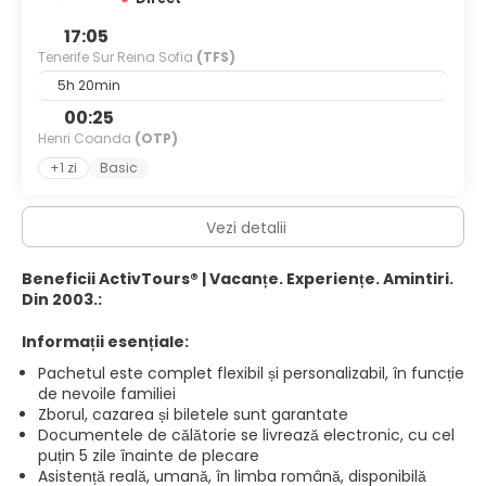
17:05
Tenerife Sur Reina Sofia
(TFS)
5h 20min
00:25
Henri Coanda
(OTP)
+1 zi
Basic
Vezi detalii
Beneficii ActivTours® | Vacanțe. Experiențe. Amintiri.
Din 2003.:
Informații esențiale:
Pachetul este complet flexibil și personalizabil, în funcție
de nevoile familiei
Zborul, cazarea și biletele sunt garantate
Documentele de călătorie se livrează electronic, cu cel
puțin 5 zile înainte de plecare
Asistență reală, umană, în limba română, disponibilă