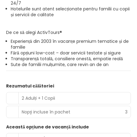
24/7
Hotelurile sunt atent selecționate pentru familii cu copii
și servicii de calitate
De ce să alegi ActivTours®
Experiență din 2003 în vacanțe premium tematice și de
familie
Fără opțiuni low-cost – doar servicii testate și sigure
Transparență totală, consiliere onestă, empatie reală
Sute de familii mulțumite, care revin an de an
Rezumatul călătoriei
2 Adulți + 1 Copii
Nopţi incluse în pachet
3
Această opțiune de vacanță include