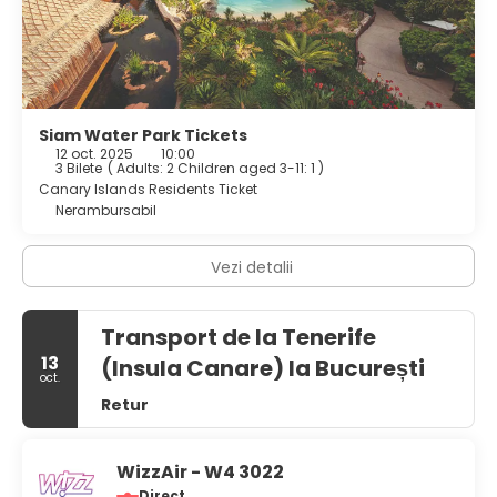
Siam Water Park Tickets
12 oct. 2025
10:00
3 Bilete
(
Adults: 2
Children aged 3-11: 1
)
Canary Islands Residents Ticket
Nerambursabil
Vezi detalii
Transport de la Tenerife
13
(Insula Canare) la București
oct.
Retur
WizzAir - W4 3022
Direct