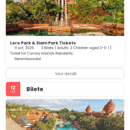
Loro Park & Siam Park Tickets
11 oct. 2025
3 Bilete
(
Adults: 2
Children aged 3-11: 1
)
Ticket for Canary Islands Residents
Nerambursabil
Vezi detalii
12
Bilete
oct.