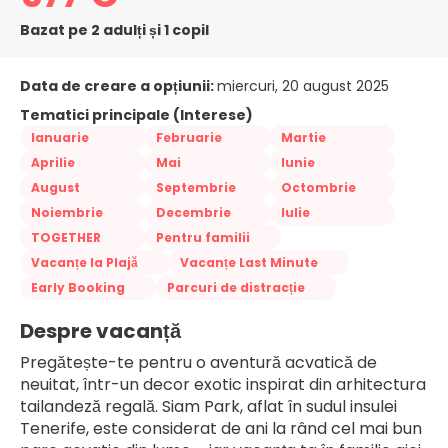
Bazat pe 2 adulți și 1 copil
Data de creare a opțiunii:
miercuri, 20 august 2025
Tematici principale (Interese)
Ianuarie
Februarie
Martie
Aprilie
Mai
Iunie
August
Septembrie
Octombrie
Noiembrie
Decembrie
Iulie
TOGETHER
Pentru familii
Vacanțe la Plajă
Vacanțe Last Minute
Early Booking
Parcuri de distracție
Despre vacanță
Pregătește-te pentru o aventură acvatică de 
neuitat, într-un decor exotic inspirat din arhitectura 
tailandeză regală. Siam Park, aflat în sudul insulei 
Tenerife, este considerat de ani la rând cel mai bun 