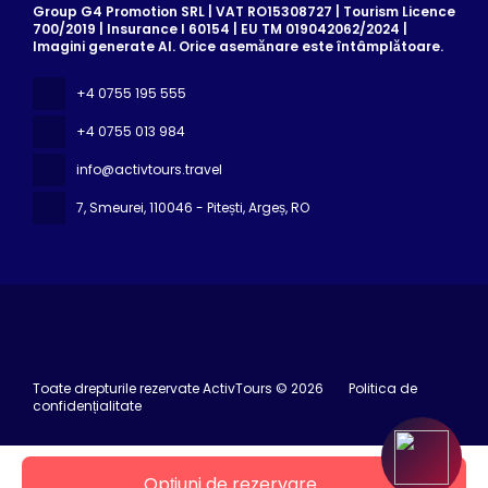
Group G4 Promotion SRL | VAT RO15308727 | Tourism Licence
700/2019 | Insurance I 60154 | EU TM 019042062/2024 |
Imagini generate AI. Orice asemănare este întâmplătoare.
+4 0755 195 555
+4 0755 013 984
info@activtours.travel
7, Smeurei
, 110046 - Pitești, Argeș, RO
Toate drepturile rezervate ActivTours © 2026
Politica de
confidențialitate
Opțiuni de rezervare