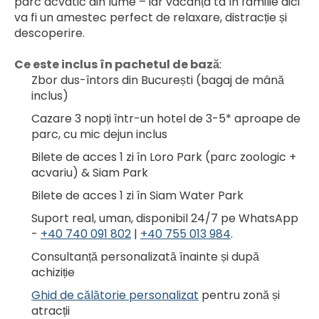
parc acvatic din lume – iar vacanța ta în familie aici 
va fi un amestec perfect de relaxare, distracție și 
descoperire.
Ce este inclus în pachetul de bază
:
Zbor dus-întors din București (bagaj de mână 
inclus)
Cazare 3 nopți într-un hotel de 3-5* aproape de 
parc, cu mic dejun inclus
Bilete de acces 1 zi în Loro Park (parc zoologic + 
acvariu) & Siam Park
Bilete de acces 1 zi în Siam Water Park 
Suport real, uman, disponibil 24/7 pe WhatsApp 
- 
+40 740 091 802
 | 
+40 755 013 984
.
Consultanță personalizată înainte și după 
achiziție
Ghid de călătorie personalizat
 pentru zonă și 
atracții