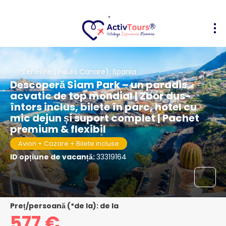
Tenerife (Insula Canare), Spania
Descoperă Siam Park – un paradis
acvatic de top mondial | Zbor dus-
întors inclus, bilete în parc, hotel cu
mic dejun și suport complet | Pachet
premium & flexibil
Avion + Cazare + Bilete incluse
ID opțiune de vacanță:
33319164
Preț/persoană (*de la): de la
577 €