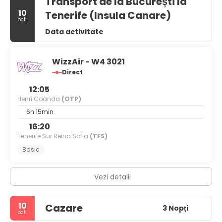
Transport de la București la
10
Tenerife (Insula Canare)
oct.
Data activitate
WizzAir - W4 3021
Direct
12:05
Henri Coanda
(OTP)
6h 15min
16:20
Tenerife Sur Reina Sofia
(TFS)
Basic
Vezi detalii
10
Cazare
3 Nopţi
oct.