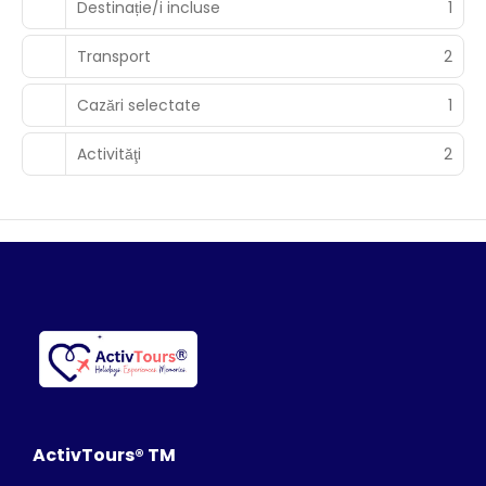
Destinație/i incluse
1
Transport
2
Cazări selectate
1
Activităţi
2
ActivTours® TM