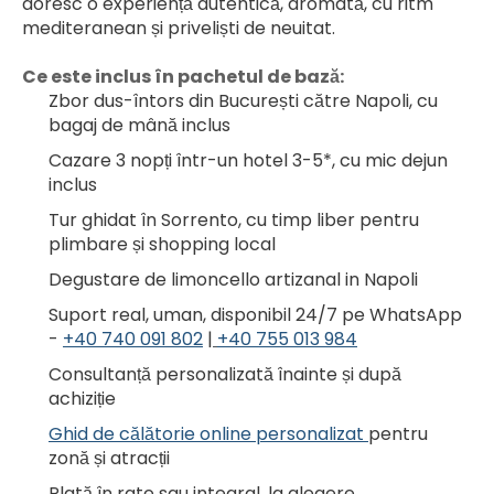
doresc o experiență autentică, aromată, cu ritm 
mediteranean și priveliști de neuitat.
Ce este inclus în pachetul de bază:
Zbor dus-întors din București către Napoli, cu 
bagaj de mână inclus
Cazare 3 nopți într-un hotel 3-5*, cu mic dejun 
inclus
Tur ghidat în Sorrento, cu timp liber pentru 
plimbare și shopping local
Degustare de limoncello artizanal in Napoli
Suport real, uman, disponibil 24/7 pe WhatsApp 
- 
+40 740 091 802
 |
+40 755 013 984
Consultanță personalizată înainte și după 
achiziție
Ghid de călătorie online personalizat 
pentru 
zonă și atracții
Plată în rate sau integral, la alegere