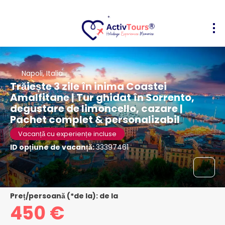
Napoli, Italia
Trăiește 3 zile în inima Coastei
Amalfitane | Tur ghidat în Sorrento,
degustare de limoncello, cazare |
Pachet complet & personalizabil
Vacanță cu experiențe incluse
ID opțiune de vacanță:
33397461
Preț/persoană (*de la): de la
450 €