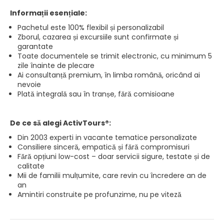
Informații esențiale:
Pachetul este 100% flexibil și personalizabil
Zborul, cazarea și excursiile sunt confirmate și
garantate
Toate documentele se trimit electronic, cu minimum 5
zile înainte de plecare
Ai consultanță premium, în limba română, oricând ai
nevoie
Plată integrală sau în tranșe, fără comisioane
De ce să alegi ActivTours®:
Din 2003 experti in vacante tematice personalizate
Consiliere sinceră, empatică și fără compromisuri
Fără opțiuni low-cost – doar servicii sigure, testate și de
calitate
Mii de familii mulțumite, care revin cu încredere an de
an
Amintiri construite pe profunzime, nu pe viteză