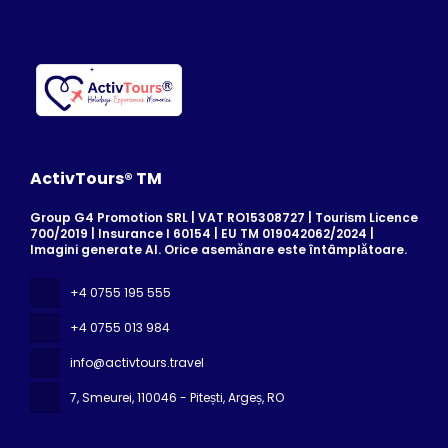
ActivTours® TM
Group G4 Promotion SRL | VAT RO15308727 | Tourism Licence
700/2019 | Insurance I 60154 | EU TM 019042062/2024 |
Imagini generate AI. Orice asemănare este întâmplătoare.
+4 0755 195 555
+4 0755 013 984
info@activtours.travel
7, Smeurei
, 110046 - Pitești, Argeș, RO