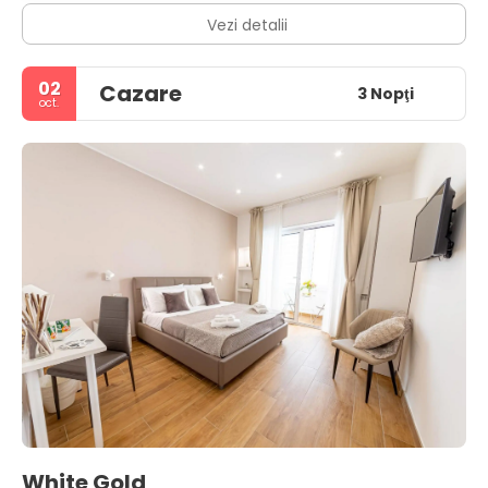
Vezi detalii
02
Cazare
3 Nopţi
oct.
White Gold