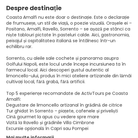
Despre destinație
Coasta Amalfi nu este doar o destinație. Este o declarație
de frumusețe, un stil de viață, o poezie vizuală. Orașele ei –
Positano, Amalfi, Ravello, Sorrento – se așază pe stânci ca
niște tablouri pictate în pasteluri calde. Aici, gastronomia,
peisajul și ospitalitatea italiană se întâlnesc într-un
echilibru rar.
Sorrento, cu aleile sale cochete și panorama asupra
Golfului Napoli, este locul unde începe incursiunea ta în
farmecul local. Aici descoperi gustul autentic al
limoncello-ului, produs în mici ateliere artizanale din lămâi
cultivați local, fără grabă, fără artificii.
Top 5 experiențe recomandate de ActivTours pe Coasta
Amalfi:
Degustare de limoncello artizanal în grădină de citrice
Tur ghidat în Sorrento – piațete, cafenele și priveliști
Cină gourmet la apus cu vedere spre mare
Vizită la Ravello și grădinile Villa Cimbrone
Excursie opțională în Capri sau Pompei
Mai multe informații