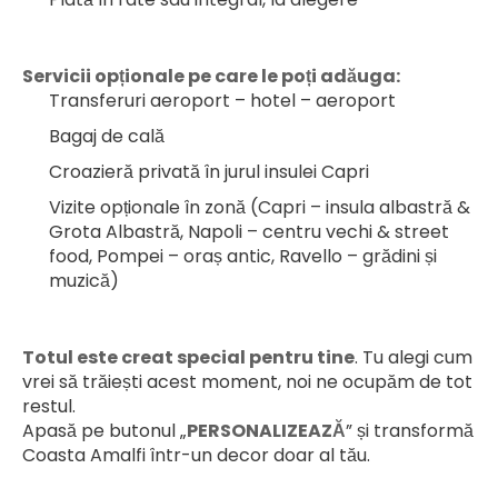
Servicii opționale pe care le poți adăuga:
Transferuri aeroport – hotel – aeroport
Bagaj de cală
Croazieră privată în jurul insulei Capri
Vizite opționale în zonă (Capri – insula albastră & 
Grota Albastră, Napoli – centru vechi & street 
food, Pompei – oraș antic, Ravello – grădini și 
muzică)
Totul este creat special pentru tine
. Tu alegi cum 
vrei să trăiești acest moment, noi ne ocupăm de tot 
restul.
Apasă pe butonul „
PERSONALIZEAZĂ
” și transformă 
Coasta Amalfi într-un decor doar al tău.