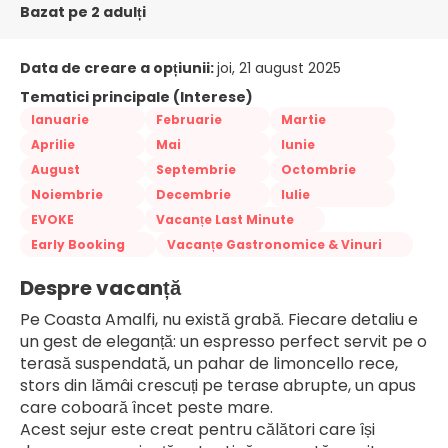
Bazat pe 2 adulți
Data de creare a opțiunii:
joi, 21 august 2025
Tematici principale (Interese)
Ianuarie
Februarie
Martie
Aprilie
Mai
Iunie
August
Septembrie
Octombrie
Noiembrie
Decembrie
Iulie
EVOKE
Vacanțe Last Minute
Early Booking
Vacanțe Gastronomice & Vinuri
Despre vacanță
Pe Coasta Amalfi, nu există grabă. Fiecare detaliu e 
un gest de eleganță: un espresso perfect servit pe o 
terasă suspendată, un pahar de limoncello rece, 
stors din lămâi crescuți pe terase abrupte, un apus 
care coboară încet peste mare.
Acest sejur este creat pentru călători care își 