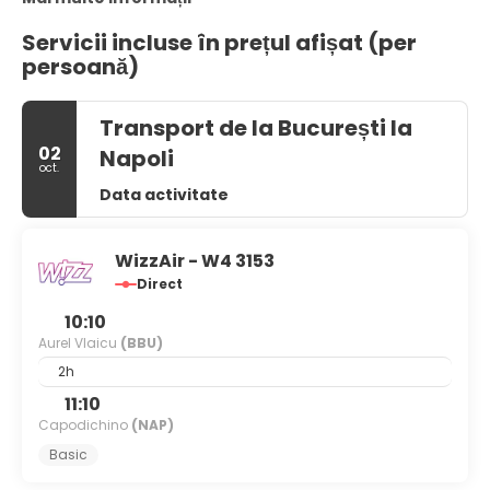
Servicii incluse în prețul afișat (per
persoană)
Transport de la București la
02
Napoli
oct.
Data activitate
WizzAir - W4 3153
Direct
10:10
Aurel Vlaicu
(BBU)
2h
11:10
Capodichino
(NAP)
Basic