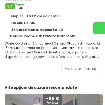
Superb
9,4
217
Naples - La 1,2 km de centru
CU MIC DEJUN
85 Corso Malta, Naples 80143
Double Room with Private Bathroom
White Gold se află în cartierul Central Station din Napoli, la
15 minute de mers pe jos de Gara Centrală din Napoli și la
2,8 km de Muzeul Național de Arheologie, și pune la
dispoziție un lounge comun. Se oferă la locație WiFi gratuit
în toată proprietatea și parcare privată. Fiecare unitate
include o baie proprie cu bideu, climatizare, un televizor
Mai multe informații
cu ecran plat și un frigider. Unele unități includ un balcon
și/sau un patio cu vedere la oraș sau la grădină.
Proprietatea servește un mic dejun tip bufet, continental
sau italian. Acest B&B se află la 3 km de Catacombs of
Alte opțiuni de cazare recomandate
Saint Gaudioso și la 3 km de San Gregorio Armeno.
Aeroportul Internațional Napoli se află la 6 km.
-86 €
Preț total