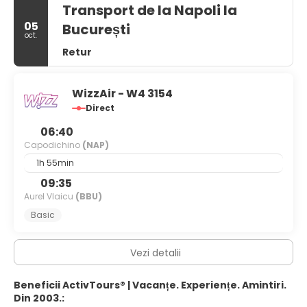
Transport de la Napoli la
05
București
oct.
Retur
WizzAir - W4 3154
Direct
06:40
Capodichino
(NAP)
1h 55min
09:35
Aurel Vlaicu
(BBU)
Basic
Vezi detalii
Beneficii ActivTours® | Vacanțe. Experiențe. Amintiri.
Din 2003.: