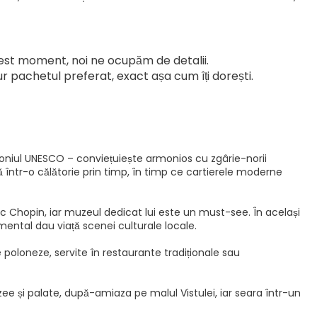
acest moment, noi ne ocupăm de detalii.
 pachetul preferat, exact așa cum îți dorești.
imoniul UNESCO – conviețuiește armonios cu zgârie-norii
tă într-o călătorie prin timp, în timp ce cartierele moderne
ic Chopin, iar muzeul dedicat lui este un must-see. În același
imental dau viață scenei culturale locale.
e poloneze, servite în restaurante tradiționale sau
 și palate, după-amiaza pe malul Vistulei, iar seara într-un