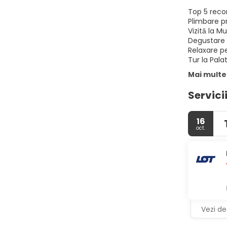
Top 5 reco
Plimbare pr
Vizită la M
Degustare 
Relaxare pe
Tur la Palat
Mai multe
Servici
16
oct.
Vezi det