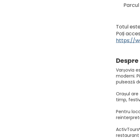
Parcul
Totul este
Poți acce
https://
Despre 
Varșovia es
moderni. Pi
pulsează de
Orașul are 
timp, festi
Pentru loca
reinterpret
ActivTours
restaurant 