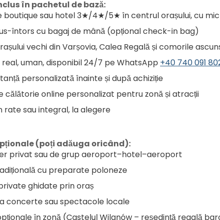
nclus în pachetul de bază:
 boutique sau hotel 3★/4★/5★ în centrul orașului, cu mic 
us-întors cu bagaj de mână (opțional check-in bag)
orașului vechi din Varșovia, Calea Regală și comorile ascun
 real, uman, disponibil 24/7 pe WhatsApp 
+40 740 091 80
anță personalizată înainte și după achiziție
 călătorie online personalizat pentru zonă și atracții
n rate sau integral, la alegere
opționale (poți adăuga oricând):
er privat sau de grup aeroport–hotel–aeroport
radițională cu preparate poloneze
 private ghidate prin oraș
 la concerte sau spectacole locale
opționale în zonă (Castelul Wilanów – reședință regală baro