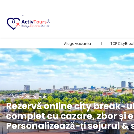
Alege vacanța
TOP CityBrea
Varșovia, Polonia
Rezervă online city break-ul
complet cu cazare, zbor și 
Personalizează-ți sejurul & 