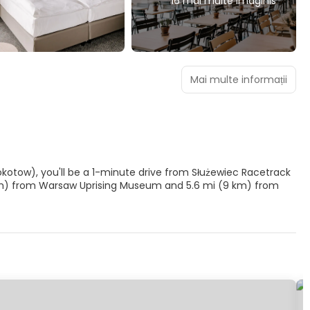
16 mai multe imaginis
Mai multe informații
ow), you'll be a 1-minute drive from Służewiec Racetrack
er, or other amenities including complimentary wireless
lat-screen televisions. Complimentary wireless internet
r entertainment. Private bathrooms with showers feature
phones, as well as laptop-compatible safes and desks.