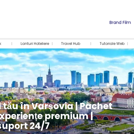
Brand Film
k
Lanturi Hoteliere
Travel Hub
Tutoriale Web
 tău în Varșovia | Pachet
experiențe premium |
suport 24/7