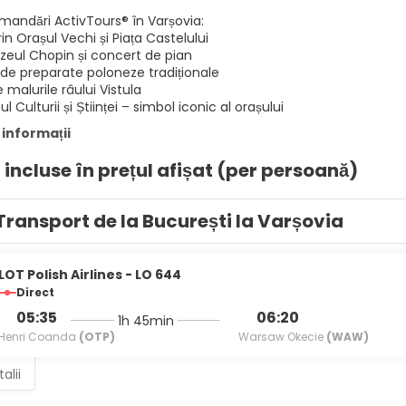
mandări ActivTours® în Varșovia:
in Orașul Vechi și Piața Castelului
uzeul Chopin și concert de pian
de preparate poloneze tradiționale
 malurile râului Vistula
ul Culturii și Științei – simbol iconic al orașului
 informații
i incluse în prețul afișat (per persoană)
Transport de la București la Varșovia
LOT Polish Airlines - LO 644
Direct
05:35
06:20
1h 45min
Henri Coanda
(OTP)
Warsaw Okecie
(WAW)
alii