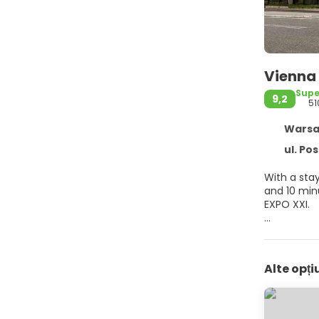
Vienna
Supe
9,2
51
Warsaw
ul. Po
With a sta
and 10 minutes from Palace
EXPO XXI.
Take advan
internet a
Alte opț
Make yours
access kee
rainfall s