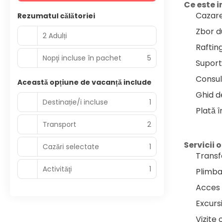
Ce este i
Cazare
Rezumatul călătoriei
Zbor d
2 Adulți
Rafting
Nopţi incluse în pachet
5
Suport
Consult
Această opțiune de vacanță include
Ghid de
Destinație/i incluse
1
Plată î
Transport
2
Servicii 
Cazări selectate
1
Transf
Activităţi
1
Plimba
Acces 
Excursi
Vizite 