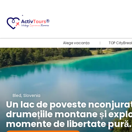
Alege vacanța
TOP CityBrea
Bled, Slovenia
Un lac de poveste nconjurat
drumețiile montane și explo
momente de libertate pură.