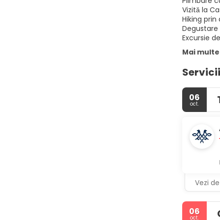
Plimbare cu
Vizită la C
Hiking prin 
Degustare d
Excursie de
Mai multe
Servici
06
oct.
Vezi det
06
oct.