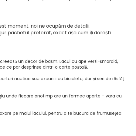
acest moment, noi ne ocupăm de detalii.
ngur pachetul preferat, exact așa cum îți dorești.
ția creează un decor de basm. Lacul cu ape verzi-smarald,
ce ce par desprinse dintr-o carte poștală.
porturi nautice sau excursii cu bicicleta, dar și seri de răsfăț
n refugiu unde fiecare anotimp are un farmec aparte – vara cu
xare pe malul lacului, pentru a te bucura de frumusețea