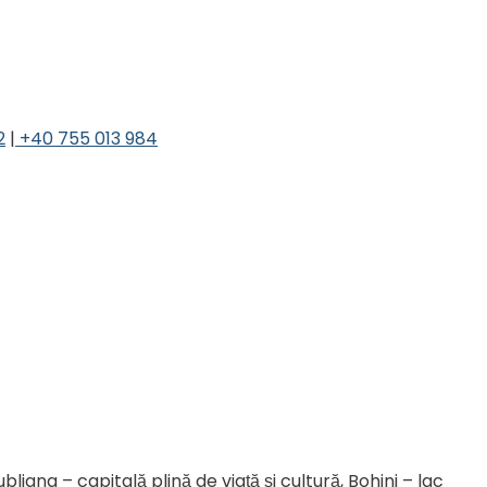
2
 |
+40 755 013 984
ljana – capitală plină de viață și cultură, Bohinj – lac 