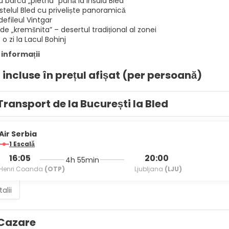
 barca „pletna” până la insula Bled
astelul Bled cu priveliște panoramică
defileul Vintgar
e „kremšnita” – desertul tradițional al zonei
 o zi la Lacul Bohinj
 informații
i incluse în prețul afișat (per persoană)
Transport de la București la Bled
Air Serbia
1 Escală
16:05
20:00
4h 55min
Henri Coanda
(OTP)
Ljubljana
(LJU)
alii
Cazare