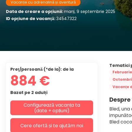
Vacanțe cu adrenalină și aventură
Data de creare a opțiunii:
marți, 9 septembrie 2025
ID opțiune de vacanță:
34547322
Tematici 
Preț/persoană (*de la): de la
Februarie
884 €
Octombr
Vacanțe d
Bazat pe 2 adulți
Despre
Configurează vacanța ta
Bled, una 
(date + opțiuni)
impunătoar
Bled cocoț
Cere ofertă și te ajutăm noi