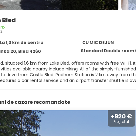
n Bled
rb
02
 La 1,3 km de centru
CU MIC DEJUN
Standard Double room (
nka 20, Bled 4260
d, situated 1.6 km from Lake Bled, offers rooms with free Wi-Fi. I
arby include hiking. All of the simply-furnished rooms at Bled have cable TV and a work desk. Bled Pension
ute drive from Castle Bled. Podhom Station is 2 km away from the
eatures a car rental service and an airport transfer shuttle is ava
enjoy a range of activities including horse riding, wind surfing 
iuni de cazare recomandate
+920 €
Preț total