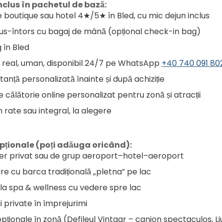
nclus în pachetul de bază:
 boutique sau hotel 4★/5★ în Bled, cu mic dejun inclus
us-întors cu bagaj de mână (opțional check-in bag)
 în Bled
 real, uman, disponibil 24/7 pe WhatsApp 
+40 740 091 80
anță personalizată înainte și după achiziție
 călătorie online personalizat pentru zonă și atracții
n rate sau integral, la alegere
opționale (poți adăuga oricând):
er privat sau de grup aeroport–hotel–aeroport
re cu barca tradițională „pletna” pe lac
la spa & wellness cu vedere spre lac
i private în împrejurimi
opționale în zonă (Defileul Vintgar – canion spectaculos, Ljub