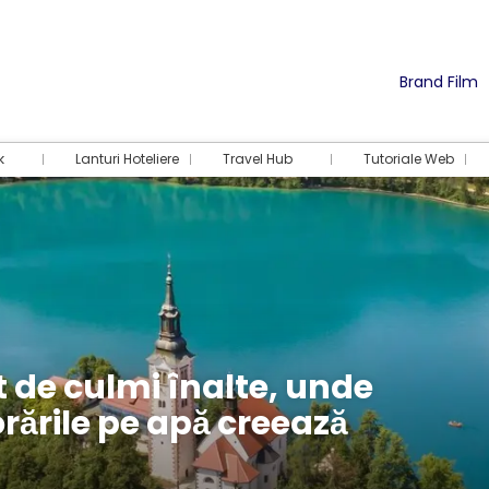
Brand Film
k
Lanturi Hoteliere
Travel Hub
Tutoriale Web
 de culmi înalte, unde
rările pe apă creează