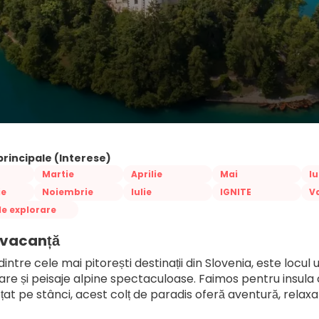
principale (Interese)
Martie
Aprilie
Mai
Iu
ie
Noiembrie
Iulie
IGNITE
Va
e explorare
 vacanță
dintre cele mai pitorești destinații din Slovenia, este locul
e și peisaje alpine spectaculoase. Faimos pentru insula cu 
at pe stânci, acest colț de paradis oferă aventură, relaxa