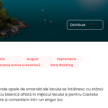
Distribuie
nie
August
Septembrie
canțe active și aventură
Early Booking
 unde apele de smarald ale lacului se întâlnesc cu stânci 
biserică aflată în mijlocul lacului și pentru Castelul 
re și romantism într-un singur loc.