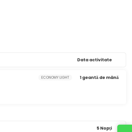
Data activitate
1 geantă de mână
ECONOMY LIGHT
5 Nopţi