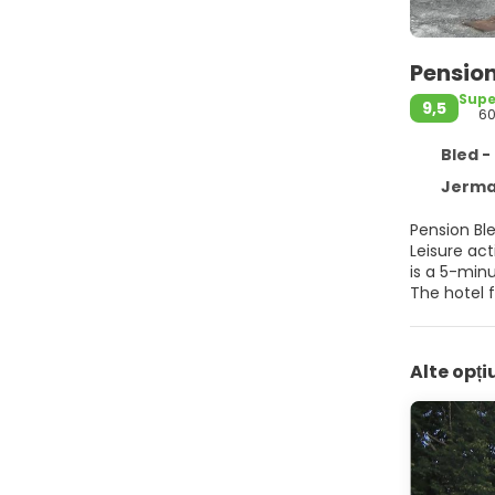
Pensio
Supe
9,5
6
Bled -
Jerma
Pension Ble
Leisure activities available ne
is a 5-min
The hotel f
Guests can 
Alte opț