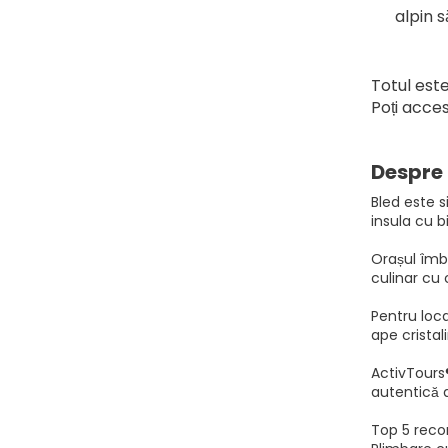
alpin s
Totul este
Poți acce
Despre 
Bled este s
insula cu b
Orașul îmbi
culinar cu 
Pentru loca
ape cristal
ActivTours
autentică a
Top 5 reco