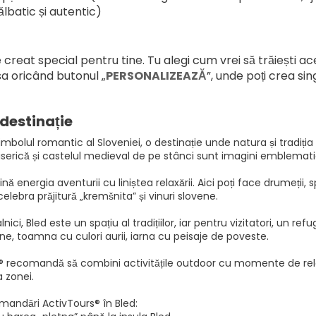
ălbatic și autentic)
 creat special pentru tine. Tu alegi cum vrei să trăiești 
sa oricând butonul „
PERSONALIZEAZĂ
”, unde poți crea si
destinație
imbolul romantic al Sloveniei, o destinație unde natura și tradi
iserică și castelul medieval de pe stânci sunt imagini emblemati
nă energia aventurii cu liniștea relaxării. Aici poți face drumeții, s
celebra prăjitură „kremšnita” și vinuri slovene.
lnici, Bled este un spațiu al tradițiilor, iar pentru vizitatori, u
ine, toamna cu culori aurii, iarna cu peisaje de poveste.
® recomandă să combini activitățile outdoor cu momente de rela
 zonei.
mandări ActivTours® în Bled: