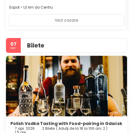
Sopot > 1,0 km do Centru
G
Vezi cazare
07
Bilete
apr.
Polish Vodka Tasting with Food-pairing in Gdańsk
7 apr. 2026
2 Bilete
(
Adulţi de la 18 la 106 ani: 2
)
1.5 ore