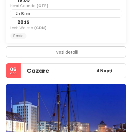
19:05
Henri Coanda
(OTP)
2h 10min
20:15
Lech Walesa
(GDN)
Basic
Vezi detalii
06
Cazare
4 Nopţi
apr.