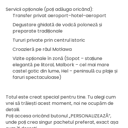
Servicii opționale (poți adăuga oricând):
Transfer privat aeroport–hotel–aeroport
Degustare ghidată de vodcă poloneză și 
preparate tradiționale
Tururi private prin centrul istoric
Croazieră pe râul Motława
Vizite opționale în zonă (Sopot – stațiune 
elegantă pe litoral, Malbork – cel mai mare 
castel gotic din lume, Hel – peninsulă cu plaje și 
faruri spectaculoase)
Totul este creat special pentru tine. Tu alegi cum 
vrei să trăiești acest moment, noi ne ocupăm de 
detalii.
Poți accesa oricând butonul „PERSONALIZEAZĂ”, 
unde poți crea singur pachetul preferat, exact așa 