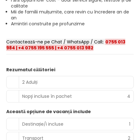
Fără opțiuni low-cost – doar servicii sigure, testate și de
calitate
Mii de familii mulțumite, care revin cu încredere an de
an
Amintiri construite pe profunzime
Contactează-ne pe Chat / WhatsApp / Call
:
0755 013
984
|
+4 0755 195 555
|
+4 0755 013 982
Rezumatul călătoriei
2 Adulți
Nopţi incluse în pachet
4
Această opțiune de vacanță include
Destinație/i incluse
1
Transport
2