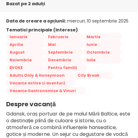
Bazat pe 2 adulți
Data de creare a opțiunii:
miercuri, 10 septembrie 2025
Tematici principale (Interese)
Ianuarie
Februarie
Martie
Aprilie
Mai
Iunie
August
Septembrie
Octombrie
Noiembrie
Decembrie
Iulie
EVOKE
Pentru familii
Adults Only & Honeymoon
City Break
Vacanțe active și aventură
Vacanțe Gastronomice & Vinuri
Despre vacanță
Gdansk, oraș portuar de pe malul Mării Baltice, este 
o destinație plină de culoare și istorie, cu o 
atmosferă ce combină influențele hanseatice, 
gotice și moderne. Un sejur cu degustare de vodcă 