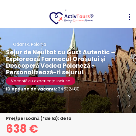
Gdansk, Polonia
Sejur de Neuitat cu Gust Autentic –
Explorează Farmecul Orașului și
Descoperă Vodca Poloneză -
Personalizează-ți sejurul
Vacanță cu experiențe incluse
ID opțiune de vacanță:
34632480
Preț/persoană (*de la): de la
638 €