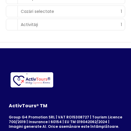
Cazări selectate
1
Activităţi
1
ActivTours® TM
Group G4 Promotion SRL | VAT RO15308727 | Tourism Licence
700/2019 | Insurance I 60154 | EU TM 019042062/2024 |
Imagini generate AI. Orice asemănare este întâmplătoare.