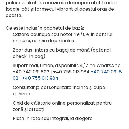
poloneză îți oferă ocazia să descoperi atât tradițiile 
locale, cât și farmecul vibrant al acestui oraș de 
coastă.
Ce este inclus în pachetul de bază:
Cazare boutique sau hotel 4★/5★ în centrul 
orașului, cu mic dejun inclus
Zbor dus-întors cu bagaj de mână (opțional 
check-in bag)
Suport real, uman, disponibil 24/7 pe WhatsApp 
+40 740 091 802 | +40 755 013 984 
+40 740 091 8
02
 |
+40 755 013 984
Consultanță personalizată înainte și după 
achiziție
Ghid de călătorie online personalizat pentru 
zonă și atracții
Plată în rate sau integral, la alegere