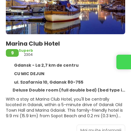
Marina Club Hotel
Superb
9
2304
Gdansk - La 2,7 km de centru
CU MIC DEJUN
ul. Szafarnia 10, Gdansk 80-755
Deluxe Double room (full double bed) (bed type is subject to availability)
With a stay at Marina Club Hotel, you'll be centrally
located in Gdańsk, within a 5-minute drive of Gdansk Old
Town Hall and Marina Gdańsk. This family-friendly hotel is
9.9 mi (15.9 km) from Sopot Beach and 0.2 mi (0.3 km)
from National Maritime Museum in Gdańsk.
Mai multe informații