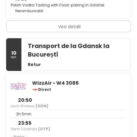
Polish Vodka Tasting with Food-pairing in Gdańsk
Nerambursabil
Vezi detalii
Transport de la Gdansk la
10
București
apr.
Retur
WizzAir - W4 3086
Direct
20:50
Lech Walesa
(GDN)
2h 5min
23:55
Henri Coanda
(OTP)