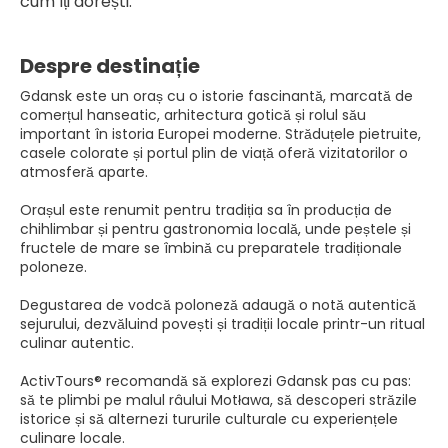
cum îți dorești.
Despre destinație
Gdansk este un oraș cu o istorie fascinantă, marcată de
comerțul hanseatic, arhitectura gotică și rolul său
important în istoria Europei moderne. Străduțele pietruite,
casele colorate și portul plin de viață oferă vizitatorilor o
atmosferă aparte.
Orașul este renumit pentru tradiția sa în producția de
chihlimbar și pentru gastronomia locală, unde peștele și
fructele de mare se îmbină cu preparatele tradiționale
poloneze.
Degustarea de vodcă poloneză adaugă o notă autentică
sejurului, dezvăluind povești și tradiții locale printr-un ritual
culinar autentic.
ActivTours® recomandă să explorezi Gdansk pas cu pas:
să te plimbi pe malul râului Motława, să descoperi străzile
istorice și să alternezi tururile culturale cu experiențele
culinare locale.