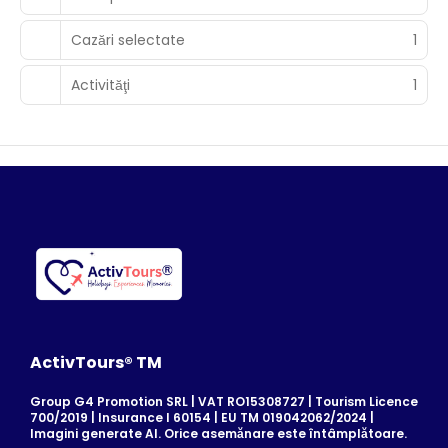
Cazări selectate
1
Activităţi
1
ActivTours® TM
Group G4 Promotion SRL | VAT RO15308727 | Tourism Licence
700/2019 | Insurance I 60154 | EU TM 019042062/2024 |
Imagini generate AI. Orice asemănare este întâmplătoare.