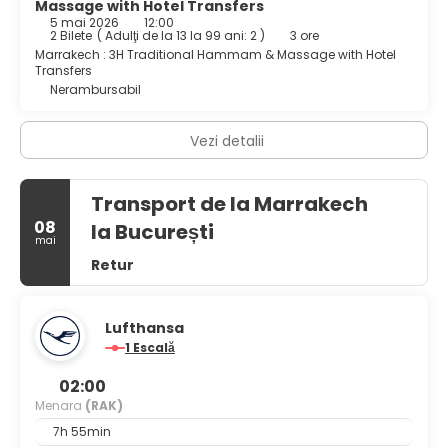
Massage with Hotel Transfers
5 mai 2026
12:00
2 Bilete
(
Adulţi de la 13 la 99 ani: 2
)
3 ore
Marrakech : 3H Traditional Hammam & Massage with Hotel
Transfers
Nerambursabil
Vezi detalii
Transport de la Marrakech
08
la București
mai
Retur
Lufthansa
1 Escală
02:00
Menara
(RAK)
7h 55min