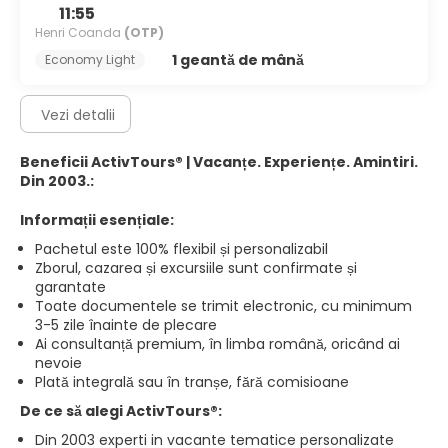
11:55
Henri Coanda
(OTP)
1 geantă de mână
Economy Light
Vezi detalii
Beneficii ActivTours® | Vacanțe. Experiențe. Amintiri.
Din 2003.:
Informații esențiale:
Pachetul este 100% flexibil și personalizabil
Zborul, cazarea și excursiile sunt confirmate și
garantate
Toate documentele se trimit electronic, cu minimum
3-5 zile înainte de plecare
Ai consultanță premium, în limba română, oricând ai
nevoie
Plată integrală sau în tranșe, fără comisioane
De ce să alegi ActivTours®:
Din 2003 experti in vacante tematice personalizate