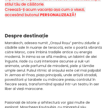
stilul tău de călătorie.
Creează-ți acum vacanța așa cum o visezi, 
accesând butonul 
PERSONALIZEAZĂ!
Despre destinație
Marrakech, adesea numit „Orașul Roșu” pentru zidurile și
clădirile sale în nuanțe de teracotă, este o poartă vibrantă
către Maroc, care îmbină tradițiile antice cu energia
modernă. În inima sa se află medina, un labirint de alei
înguste, riade cu curți interioare ascunse și suk-uri
animate, unde parfumul de mirodenii, piele și tămâie
umple aerul. Pulsul ritmic al orașului este cel mai palpabil
în Jemaa el-Fnaa, piața principală, unde artiștii stradali,
povestitorii și tarabele cu mâncare preiau controlul în
fiecare seară, transformând spațiul într-un teatru în aer
liber al vieții marocane.
Pasionații de istorie și arhitectură vor găsi multe de
explorat. Moscheea Koutoubia, cu minaretul său