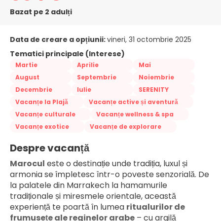
Bazat pe 2 adulți
Data de creare a opțiunii:
vineri, 31 octombrie 2025
Tematici principale (Interese)
Martie
Aprilie
Mai
August
Septembrie
Noiembrie
Decembrie
Iulie
SERENITY
Vacanțe la Plajă
Vacanțe active și aventură
Vacanțe culturale
Vacanțe wellness & spa
Vacanțe exotice
Vacanțe de explorare
Despre vacanță
Marocul
 este o destinație unde tradiția, luxul și 
armonia se împletesc într-o poveste senzorială. De 
la palatele din Marrakech la hamamurile 
tradiționale și miresmele orientale, această 
experiență te poartă în lumea 
ritualurilor de 
frumusețe ale reginelor arabe
 – cu argilă 