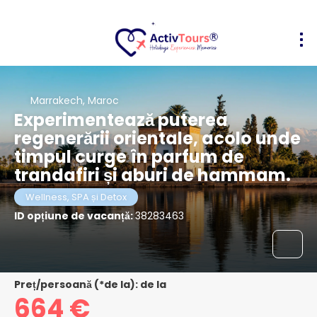
Marrakech, Maroc
Experimentează puterea
regenerării orientale, acolo unde
timpul curge în parfum de
trandafiri și aburi de hammam.
Wellness, SPA și Detox
ID opțiune de vacanță:
38283463
Preț/persoană (*de la): de la
664 €