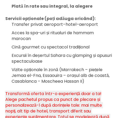
Plată în rate sau integral, la alegere
Servicii opționale (poți adăuga oricând):
Transfer privat aeroport–hotel–aeroport
Acces la spa-uri și ritualuri de hammam 
marocan
Cină gourmet cu spectacol tradițional
Excursii în deșertul Sahara cu glamping și apusuri 
spectaculoase
Vizite opționale în zonă (Marrakech – piețele 
Jemaa el-Fna, Essaouira – orașul alb de coastă, 
Casablanca – Moscheea Hassan II)
Transformă oferta într-o experiență doar a ta!
Alege pachetul propus ca punct de plecare și 
personalizează-l după dorințele tale: mai multe 
nopți, alt tip de hotel, transport diferit sau 
experiențe suplimentare. Totul se modelează după 