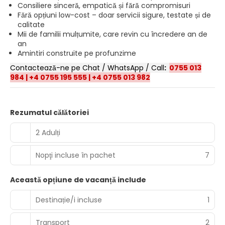
Consiliere sinceră, empatică și fără compromisuri
Fără opțiuni low-cost – doar servicii sigure, testate și de
calitate
Mii de familii mulțumite, care revin cu încredere an de
an
Amintiri construite pe profunzime
Contactează-ne pe Chat / WhatsApp / Call
:
0755 013
984
|
+4 0755 195 555
|
+4 0755 013 982
Rezumatul călătoriei
2 Adulți
Nopţi incluse în pachet
7
Această opțiune de vacanță include
Destinație/i incluse
1
Transport
2