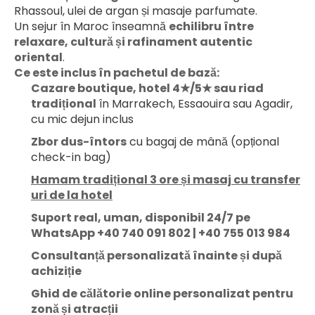
Rhassoul, ulei de argan și masaje parfumate.
Un sejur în Maroc înseamnă 
echilibru între 
relaxare, cultură și rafinament autentic 
oriental
.
Ce este inclus în pachetul de bază:
Cazare boutique, hotel 4★/5★ sau riad 
tradițional
 în Marrakech, Essaouira sau Agadir, 
cu mic dejun inclus
Zbor dus-întors
 cu bagaj de mână (opțional 
check-in bag)
Hamam tradițional 3 ore și masaj cu transfer
uri de la hotel
Suport real, uman, disponibil 24/7 pe 
WhatsApp +40 740 091 802 | +40 755 013 984
Consultanță personalizată înainte și după 
achiziție
Ghid de călătorie online personalizat pentru 
zonă și atracții