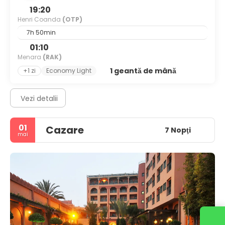
19:20
Henri Coanda
(OTP)
7h 50min
01:10
Menara
(RAK)
1 geantă de mână
+1 zi
Economy Light
Vezi detalii
01
Cazare
7 Nopţi
mai