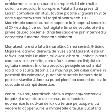
emblematic, este un punct de reper vizibil din multe
colțuri ale orașului. În apropiere, Palatul Bahia prezintă
lucrări complexe din stuc, tavane pictate și grădini liniștite
care sugerează trecutul regal al Marrakech-ului.
Mormintele saadiene, redescoperite la începutul secolului
al XX-lea după ce au fost sigilate timp de secole, oferă o
privire asupra opulenței dinastiei saadiene prin intermediul
camerelor funerare decorate elaborat.
Marrakech are și o latură mai blândă, mai senină. Grădina
Majorelle, cândva deținută de Yves Saint Laurent, este un
refugiu botanic luxuriant, cu clădiri albastru-cobalt, plante
exotice și alei umbrite, care oferă o evadare liniștită din
agitația medinei. În afara orașului, peisajele se schimbă
rapid: la o scurtă distanță cu mașina puteți călări cămile în
palmierii din Palmeraie, puteți vizita satele berbere de la
poalele Munților Atlas sau puteți planifica excursii de o zi la
cascade și câmpii deșertice.
Pentru călători, Marrakech oferă o experiență senzorială
bogată și o varietate de sejururi, de la hosteluri
economice la riad-uri de lux cu terase pe acoperiș cu
vedere la acoperișurile și minaretele orașului. Bucătăria