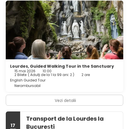
Lourdes, Guided Walking Tour in the Sanctuary
15 mai 2026
10:00
2 Bilete
(
Adulţi de la 1 la 99 ani: 2
)
2 ore
English Guided Tour
Nerambursabil
Vezi detalii
Transport de la Lourdes la
17
București