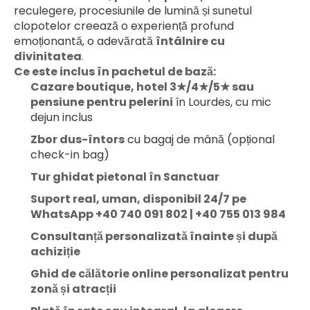
reculegere, procesiunile de lumină și sunetul 
clopotelor creează o experiență profund 
emoționantă, o adevărată 
întâlnire cu 
divinitatea
.
Ce este inclus în pachetul de bază:
Cazare boutique, hotel 3★/4★/5★ sau 
pensiune pentru pelerini
 în Lourdes, cu mic 
dejun inclus
Zbor dus-întors
 cu bagaj de mână (opțional 
check-in bag)
Tur ghidat pietonal în Sanctuar
Suport real, uman, disponibil 24/7 pe 
WhatsApp +40 740 091 802 | +40 755 013 984
Consultanță personalizată înainte și după 
achiziție
Ghid de călătorie online personalizat pentru 
zonă și atracții