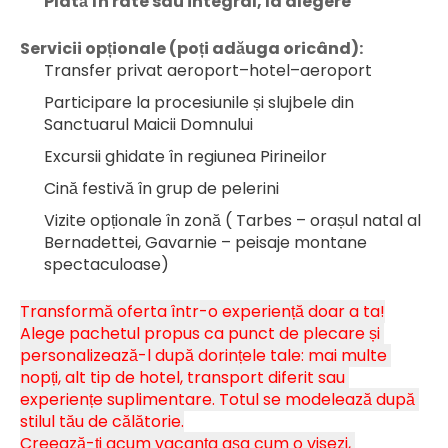
Plată în rate sau integral, la alegere
Servicii opționale (poți adăuga oricând):
Transfer privat aeroport–hotel–aeroport
Participare la procesiunile și slujbele din 
Sanctuarul Maicii Domnului
Excursii ghidate în regiunea Pirineilor
Cină festivă în grup de pelerini
Vizite opționale în zonă ( Tarbes – orașul natal al 
Bernadettei, Gavarnie – peisaje montane 
spectaculoase)
Transformă oferta într-o experiență doar a ta!
Alege pachetul propus ca punct de plecare și 
personalizează-l după dorințele tale: mai multe 
nopți, alt tip de hotel, transport diferit sau 
experiențe suplimentare. Totul se modelează după 
stilul tău de călătorie.
Creează-ți acum vacanța așa cum o visezi, 