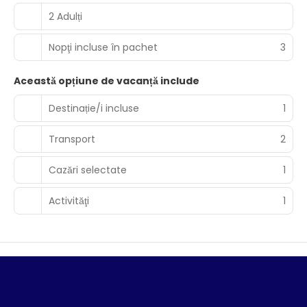
2 Adulți
Nopţi incluse în pachet
3
Această opțiune de vacanță include
Destinație/i incluse
1
Transport
2
Cazări selectate
1
Activităţi
1