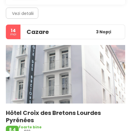
Vezi detalii
14
Cazare
3 Nopţi
mai
Hôtel Croix des Bretons Lourdes
Pyrénées
Foarte bine
8,4