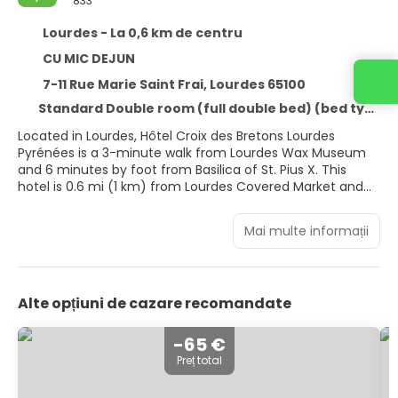
833
Lourdes - La 0,6 km de centru
CU MIC DEJUN
7-11 Rue Marie Saint Frai, Lourdes 65100
Standard Double room (full double bed) (bed type is subject to availability)
Located in Lourdes, Hôtel Croix des Bretons Lourdes
Pyrénées is a 3-minute walk from Lourdes Wax Museum
and 6 minutes by foot from Basilica of St. Pius X. This
hotel is 0.6 mi (1 km) from Lourdes Covered Market and
0.8 mi (1.3 km) from Massabielle Grotto.
Mai multe informații
Take advantage of recreation opportunities such as
bicycles to rent or take in the view from a terrace and a
garden. Additional amenities at this hotel include
complimentary wireless internet access, concierge
Alte opțiuni de cazare recomandate
services, and a television in a common area.
Stay in one of 174 guestrooms featuring flat-screen
-65 €
televisions. Complimentary wireless internet access keeps
Preț total
you connected, and satellite programming is available for
your entertainment. Private bathrooms with bathtubs or