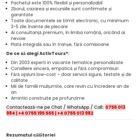
Pachetul este 100% flexibil și personalizabil
Zborul, cazarea și excursiile sunt confirmate și
garantate
Toate documentele se trimit electronic, cu minimum
3-5 zile înainte de plecare
Ai consultanță premium, în limba română, oricând ai
nevoie
Plată integrală sau în tranșe, fără comisioane
De ce să alegi ActivTours®:
Din 2003 experti in vacante tematice personalizate
Consiliere sinceră, empatică și fără compromisuri
Fără opțiuni low-cost – doar servicii sigure, testate și de
calitate
Mii de familii mulțumite, care revin cu încredere an de
an
Amintiri construite pe profunzime
Contactează-ne pe Chat / WhatsApp / Call
:
0755 013
984
|
+4 0755 195 555
|
+4 0755 013 982
Rezumatul călătoriei