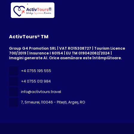
ActivTours® TM
Group G4 Promotion SRL | VAT RO15308727 | Tourism Licence
700/2019 | Insurance I 60154 | EU TM 019042062/2024 |
Imagini generate AI. Orice asemănare este întâmplătoare.
+4 0755 195 555
+4 0755 013 984
info@activtours.travel
7, Smeurei
, 110046 - Pitești, Argeș, RO