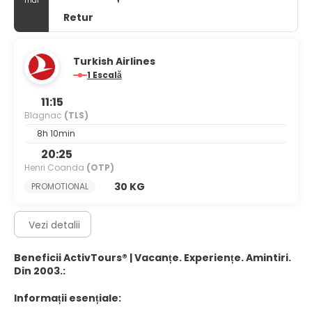
mai
Retur
Turkish Airlines
1 Escală
11:15
Blagnac
(TLS)
8h 10min
20:25
Henri Coanda
(OTP)
30 KG
PROMOTIONAL
Vezi detalii
Beneficii ActivTours® | Vacanțe. Experiențe. Amintiri.
Din 2003.:
Informații esențiale: