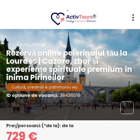
Lourdes, Franţa
Rezervă online pelerinajul tău la
Lourdes | Cazare, zbor și
experiențe spirituale premium în
inima Pirineilor
Cultură, credință & patrimoniu viu
ID opțiune de vacanță:
38436019
Preț/persoană (*de la): de la
729 €