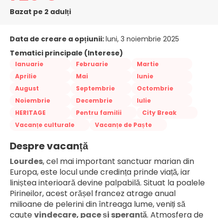
Bazat pe 2 adulți
Data de creare a opțiunii:
luni, 3 noiembrie 2025
Tematici principale (Interese)
Ianuarie
Februarie
Martie
Aprilie
Mai
Iunie
August
Septembrie
Octombrie
Noiembrie
Decembrie
Iulie
HERITAGE
Pentru familii
City Break
Vacanțe culturale
Vacanțe de Paște
Despre vacanță
Lourdes
, cel mai important sanctuar marian din 
Europa, este locul unde credința prinde viață, iar 
liniștea interioară devine palpabilă. Situat la poalele 
Pirineilor, acest orășel francez atrage anual 
milioane de pelerini din întreaga lume, veniți să 
caute 
vindecare, pace și speranță
. Atmosfera de 