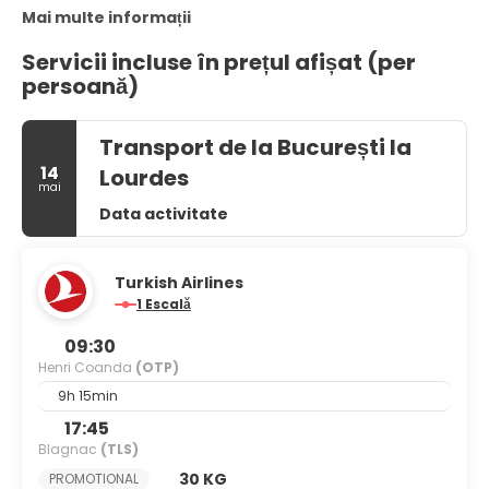
Mai multe informații
Servicii incluse în prețul afișat (per
persoană)
Transport de la București la
14
Lourdes
mai
Data activitate
Turkish Airlines
1 Escală
09:30
Henri Coanda
(OTP)
9h 15min
17:45
Blagnac
(TLS)
30 KG
PROMOTIONAL