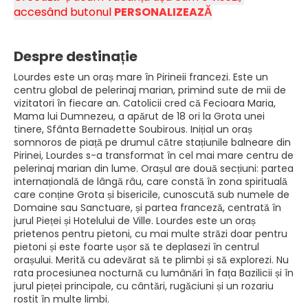
accesând butonul 
PERSONALIZEAZĂ
Despre destinație
Lourdes este un oraș mare în Pirineii francezi. Este un
centru global de pelerinaj marian, primind sute de mii de
vizitatori în fiecare an. Catolicii cred că Fecioara Maria,
Mama lui Dumnezeu, a apărut de 18 ori la Grota unei
tinere, Sfânta Bernadette Soubirous. Inițial un oraș
somnoros de piață pe drumul către stațiunile balneare din
Pirinei, Lourdes s-a transformat în cel mai mare centru de
pelerinaj marian din lume. Orașul are două secțiuni: partea
internațională de lângă râu, care constă în zona spirituală
care conține Grota și bisericile, cunoscută sub numele de
Domaine sau Sanctuare, și partea franceză, centrată în
jurul Pieței și Hotelului de Ville. Lourdes este un oraș
prietenos pentru pietoni, cu mai multe străzi doar pentru
pietoni și este foarte ușor să te deplasezi în centrul
orașului. Merită cu adevărat să te plimbi și să explorezi. Nu
rata procesiunea nocturnă cu lumânări în fața Bazilicii și în
jurul pieței principale, cu cântări, rugăciuni și un rozariu
rostit în multe limbi.