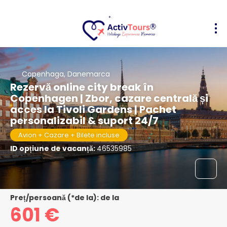
Copenhaga, Danemarca
Rezervă online city break în
Copenhagen | Zbor, cazare centrală și
acces la Tivoli Gardens | Pachet
personalizabil & suport 24/7
Avion + Cazare + Bilete incluse
ID opțiune de vacanță:
46535985
Preț/persoană (*de la): de la
601 €