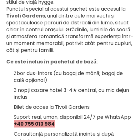
stilul de viață hygge.
Punctul special al acestui pachet este accesul la 
Tivoli Gardens
, unul dintre cele mai vechi și 
spectaculoase parcuri de distracții din lume, situat 
chiar în centrul orașului. Grădinile, luminile de seară 
și atmosfera romantică transformă experiența într-
un moment memorabil, potrivit atât pentru cupluri, 
cât și pentru familii.
Ce este inclus în pachetul de bază:
Zbor dus-întors (cu bagaj de mână; bagaj de 
cală opțional)
3 nopți cazare hotel 3-4★ central, cu mic dejun 
inclus
Bilet de acces la Tivoli Gardens
Suport real, uman, disponibil 24/7 pe WhatsApp 
+40 755 013 984
Consultanță personalizată înainte și după 