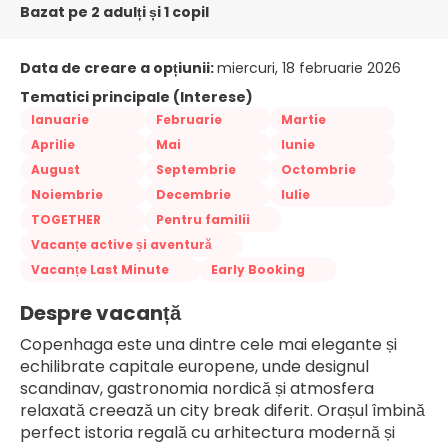
Bazat pe 2 adulți și 1 copil
Data de creare a opțiunii:
miercuri, 18 februarie 2026
Tematici principale (Interese)
Ianuarie
Februarie
Martie
Aprilie
Mai
Iunie
August
Septembrie
Octombrie
Noiembrie
Decembrie
Iulie
TOGETHER
Pentru familii
Vacanțe active și aventură
Vacanțe Last Minute
Early Booking
Despre vacanță
Copenhaga este una dintre cele mai elegante și 
echilibrate capitale europene, unde designul 
scandinav, gastronomia nordică și atmosfera 
relaxată creează un city break diferit. Orașul îmbină 
perfect istoria regală cu arhitectura modernă și 