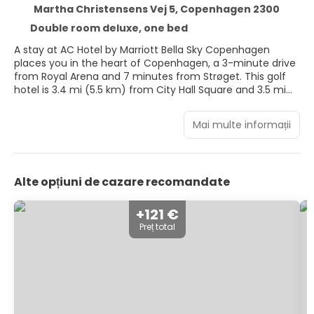
Martha Christensens Vej 5, Copenhagen 2300
Double room deluxe, one bed
A stay at AC Hotel by Marriott Bella Sky Copenhagen
places you in the heart of Copenhagen, a 3-minute drive
from Royal Arena and 7 minutes from Strøget. This golf
hotel is 3.4 mi (5.5 km) from City Hall Square and 3.5 mi
(5.6 km) from Tivoli Gardens.
Mai multe informații
Take advantage of recreation opportunities including a
fitness center and bicycles to rent. Additional amenities
at this hotel include complimentary wireless internet
access, concierge services, and gift shops/newsstands.
Alte opțiuni de cazare recomandate
Make yourself at home in one of the 811 guestrooms
featuring minibars and LCD televisions. Complimentary
+121 €
wireless internet access keeps you connected, and cable
Preț total
programming is available for your entertainment. Partially
open bathrooms with bathtubs or showers feature
complimentary toiletries and hair dryers. Conveniences
include phones, as well as safes and desks.
Satisfy your appetite at BM Breakfast Restaurant, one of