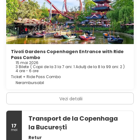
Tivoli Gardens Copenhagen Entrance with Ride
Pass Combo
15 mai 2026
3 Bilete
(
Copii de la 3 la 7 ani: 1
Adulţi de la 8 la 99 ani: 2
)
4 ore - 6 ore
Ticket + Ride Pass Combo
Nerambursabil
Vezi detalii
Transport de la Copenhaga
17
la București
mai
Retur