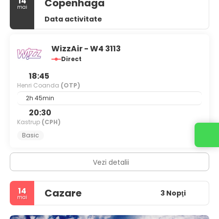
14
Copenhaga
mai
Data activitate
WizzAir - W4 3113
Direct
18:45
Henri Coanda
(OTP)
2h 45min
20:30
Kastrup
(CPH)
Basic
Vezi detalii
14
Cazare
3 Nopţi
mai