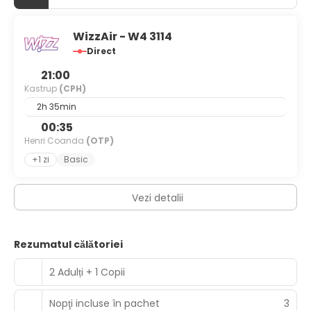
WizzAir - W4 3114
Direct
21:00
Kastrup
(CPH)
2h 35min
00:35
Henri Coanda
(OTP)
+1 zi
Basic
Vezi detalii
Rezumatul călătoriei
2 Adulți + 1 Copii
Nopţi incluse în pachet
3