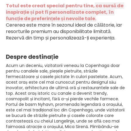
Totul este creat special pentru tine,
 ca sursă de 
inspirație și pot fi personalizate complet, în 
funcție de preferințele și nevoile tale.
Cererea este mare în sezonul ideal de călătorie, iar 
resorturile premium au disponibilitate limitată. 
Rezervă din timp și personalizează-ți experiența.
Despre destinație
Acum un deceniu, vizitatorii veneau la Copenhaga doar
pentru canalele sale, piețele pietruite, străzile
fermecătoare și casele pictate în culori pastelate. Acum,
acest oraș este cel mai cunoscut pentru designul său
inovator, arhitectura de ultimă oră și restaurantele sale de
top. Acest oraș istoric cu canale a devenit trendy,
cosmopolit și incitant, fără a-și pierde vechile farmece.
Portul de basm Nyhavn, promenada legendară a orașului,
este cel mai tradițional loc din Copenhaga, unde vizitatorii
se bucură de străzile pietruite și casele colorate care
contrastează cu cheiul Langelinje, unde se află cea mai
faimoasă atracție a orașului, Mica Sirenă. Plimbându-se