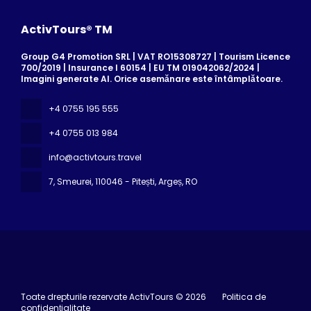
ActivTours® TM
Group G4 Promotion SRL | VAT RO15308727 | Tourism Licence
700/2019 | Insurance I 60154 | EU TM 019042062/2024 |
Imagini generate AI. Orice asemănare este întâmplătoare.
+4 0755 195 555
+4 0755 013 984
info@activtours.travel
7, Smeurei
, 110046 - Pitești, Argeș, RO
Toate drepturile rezervate ActivTours © 2026
Politica de
confidențialitate