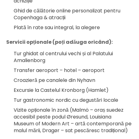
achiziție
Ghid de călătorie online personalizat pentru 
Copenhaga & atracții
Plată în rate sau integral, la alegere
Servicii opționale (poți adăuga oricând):
Tur ghidat al centrului vechi și al Palatului 
Amalienborg
Transfer aeroport – hotel – aeroport
Croazieră pe canalele din Nyhavn
Excursie la Castelul Kronborg (Hamlet)
Tur gastronomic nordic cu degustări locale
Vizite opționale în zonă (Malmö – oraș suedez 
accesibil peste podul Øresund, Louisiana 
Museum of Modern Art – artă contemporană pe 
malul mării, Dragør – sat pescăresc tradițional)