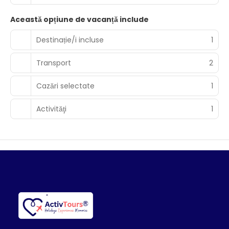
Această opțiune de vacanță include
Destinație/i incluse
1
Transport
2
Cazări selectate
1
Activităţi
1