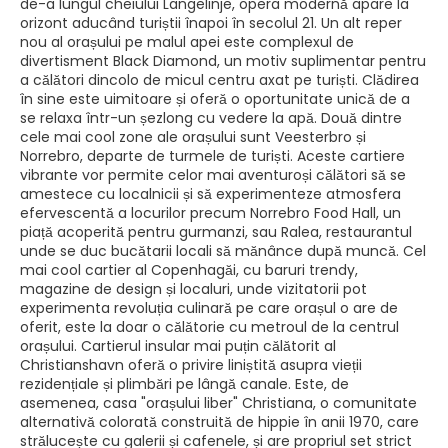
de-a lungul cheiului Langelinje, opera modernă apare la
orizont aducând turiștii înapoi în secolul 21. Un alt reper
nou al orașului pe malul apei este complexul de
divertisment Black Diamond, un motiv suplimentar pentru
a călători dincolo de micul centru axat pe turiști. Clădirea
în sine este uimitoare și oferă o oportunitate unică de a
se relaxa într-un șezlong cu vedere la apă. Două dintre
cele mai cool zone ale orașului sunt Veesterbro și
Norrebro, departe de turmele de turiști. Aceste cartiere
vibrante vor permite celor mai aventuroși călători să se
amestece cu localnicii și să experimenteze atmosfera
efervescentă a locurilor precum Norrebro Food Hall, un
piață acoperită pentru gurmanzi, sau Ralea, restaurantul
unde se duc bucătarii locali să mănânce după muncă. Cel
mai cool cartier al Copenhagăi, cu baruri trendy,
magazine de design și localuri, unde vizitatorii pot
experimenta revoluția culinară pe care orașul o are de
oferit, este la doar o călătorie cu metroul de la centrul
orașului. Cartierul insular mai puțin călătorit al
Christianshavn oferă o privire liniștită asupra vieții
rezidențiale și plimbări pe lângă canale. Este, de
asemenea, casa "orașului liber" Christiana, o comunitate
alternativă colorată construită de hippie în anii 1970, care
strălucește cu galerii și cafenele, și are propriul set strict