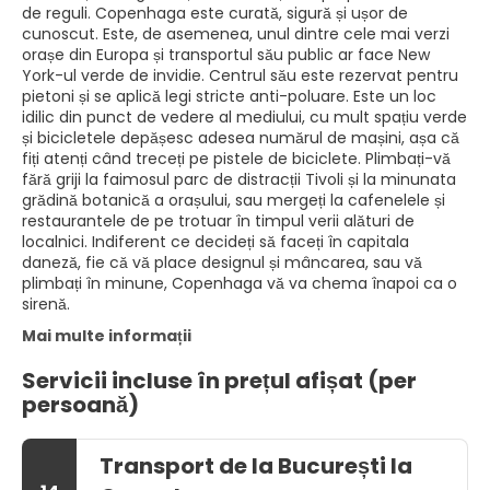
de reguli. Copenhaga este curată, sigură și ușor de
cunoscut. Este, de asemenea, unul dintre cele mai verzi
orașe din Europa și transportul său public ar face New
York-ul verde de invidie. Centrul său este rezervat pentru
pietoni și se aplică legi stricte anti-poluare. Este un loc
idilic din punct de vedere al mediului, cu mult spațiu verde
și bicicletele depășesc adesea numărul de mașini, așa că
fiți atenți când treceți pe pistele de biciclete. Plimbați-vă
fără griji la faimosul parc de distracții Tivoli și la minunata
grădină botanică a orașului, sau mergeți la cafenelele și
restaurantele de pe trotuar în timpul verii alături de
localnici. Indiferent ce decideți să faceți în capitala
daneză, fie că vă place designul și mâncarea, sau vă
plimbați în minune, Copenhaga vă va chema înapoi ca o
sirenă.
Mai multe informații
Servicii incluse în prețul afișat (per
persoană)
Transport de la București la