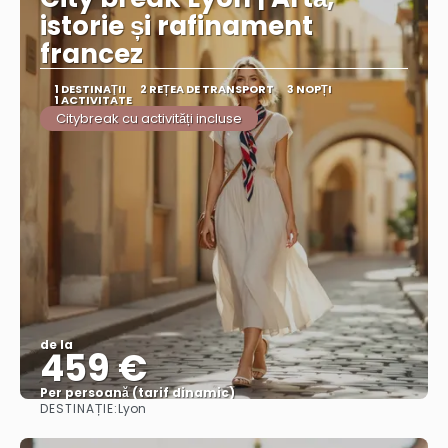
istorie și rafinament
francez
1 DESTINAŢII
2 REȚEA DE TRANSPORT
3 NOPȚI
1 ACTIVITATE
Citybreak cu activități incluse
de la
459 €
Per persoană (tarif dinamic)
DESTINAȚIE:
Lyon
Vezi mai multe