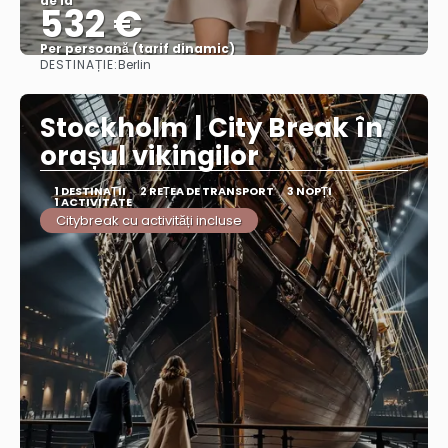
de la
532 €
Per persoană (tarif dinamic)
DESTINAȚIE:
Berlin
Vezi mai multe
Stockholm | City Break în
orașul vikingilor
1 DESTINAŢII
2 REȚEA DE TRANSPORT
3 NOPȚI
1 ACTIVITATE
Citybreak cu activități incluse