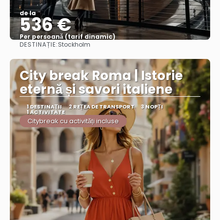
de la
536 €
Per persoană (tarif dinamic)
DESTINAȚIE:
Stockholm
Vezi mai multe
City break Roma | Istorie
eternă și savori italiene
1 DESTINAŢII
2 REȚEA DE TRANSPORT
3 NOPȚI
1 ACTIVITATE
Citybreak cu activități incluse