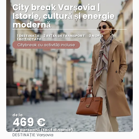
City break Varșovia |
Istorie, cultură și energie
modernă
1 DESTINAŢII
2 REȚEA DE TRANSPORT
3 NOPȚI
1 ACTIVITATE
Citybreak cu activități incluse
de la
469 €
Per persoană (tarif dinamic)
DESTINAȚIE:
Varșovia
Vezi mai multe