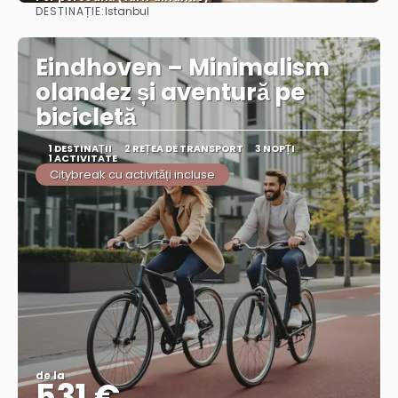
DESTINAȚIE:
Istanbul
Vezi mai multe
Eindhoven – Minimalism
olandez și aventură pe
bicicletă
1 DESTINAŢII
2 REȚEA DE TRANSPORT
3 NOPȚI
1 ACTIVITATE
Citybreak cu activități incluse
de la
531 €