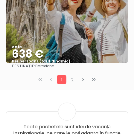
de la
638 €
Per persoană (tarif dinamic)
DESTINAȚIE:
Barcelona
Vezi mai multe
1
2
Toate pachetele sunt idei de vacanță
inspiraționale, pe care le poți adapta în funcție