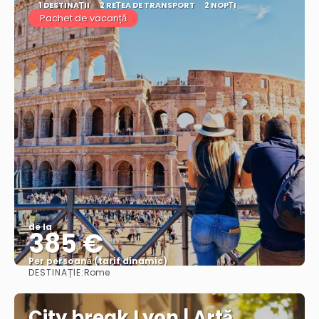
1 DESTINAŢII
2 REȚEA DE TRANSPORT
2 NOPȚI
Pachet de vacanță
de la
385 €
Per persoană (tarif dinamic)
DESTINAȚIE:
Rome
Vezi mai multe
City break Lyon | Artă,