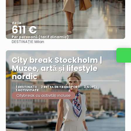
de la
611 €
Per persoană (tarif dinamic)
DESTINAȚIE:
Milan
Vezi mai multe
City break Stockholm |
Muzee, artă și lifestyle
nordic
1 DESTINAŢII
2 REȚEA DE TRANSPORT
3 NOPȚI
1 ACTIVITATE
Citybreak cu activități incluse