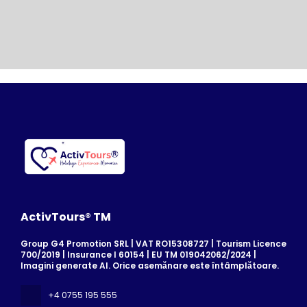
ActivTours® TM
Group G4 Promotion SRL | VAT RO15308727 | Tourism Licence
700/2019 | Insurance I 60154 | EU TM 019042062/2024 |
Imagini generate AI. Orice asemănare este întâmplătoare.
+4 0755 195 555