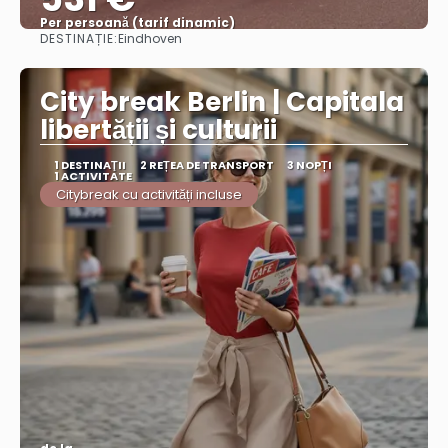
Per persoană (tarif dinamic)
DESTINAȚIE:
Eindhoven
Vezi mai multe
City break Berlin | Capitala
libertății și culturii
1 DESTINAŢII
2 REȚEA DE TRANSPORT
3 NOPȚI
1 ACTIVITATE
Citybreak cu activități incluse