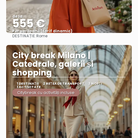
de la
555 €
Per persoană (tarif dinamic)
DESTINAȚIE:
Rome
Vezi mai multe
City break Milano |
Catedrale, galerii și
shopping
1 DESTINAŢII
2 REȚEA DE TRANSPORT
3 NOPȚI
1 ACTIVITATE
Citybreak cu activități incluse