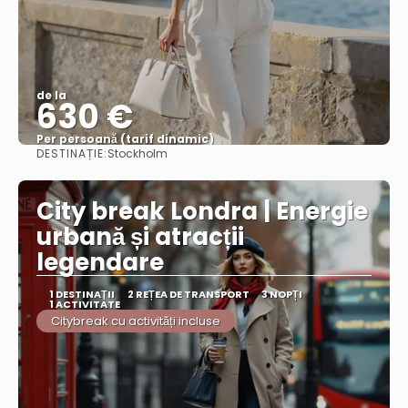
de la
630 €
Per persoană (tarif dinamic)
DESTINAȚIE:
Stockholm
Vezi mai multe
City break Londra | Energie
urbană și atracții
legendare
1 DESTINAŢII
2 REȚEA DE TRANSPORT
3 NOPȚI
1 ACTIVITATE
Citybreak cu activități incluse