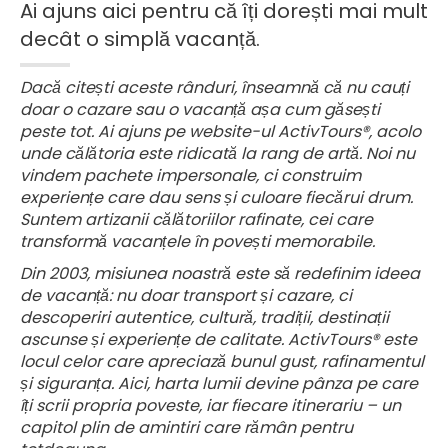
Ai ajuns aici pentru că îți dorești mai mult
decât o simplă vacanță.
Dacă citești aceste rânduri, înseamnă că nu cauți
doar o cazare sau o vacanță așa cum găsești
peste tot. Ai ajuns pe website-ul ActivTours®, acolo
unde călătoria este ridicată la rang de artă. Noi nu
vindem pachete impersonale, ci construim
experiențe care dau sens și culoare fiecărui drum.
Suntem artizanii călătoriilor rafinate, cei care
transformă vacanțele în povești memorabile.
Din 2003, misiunea noastră este să redefinim ideea
de vacanță: nu doar transport și cazare, ci
descoperiri autentice, cultură, tradiții, destinații
ascunse și experiențe de calitate. ActivTours® este
locul celor care apreciază bunul gust, rafinamentul
și siguranța. Aici, harta lumii devine pânza pe care
îți scrii propria poveste, iar fiecare itinerariu – un
capitol plin de amintiri care rămân pentru