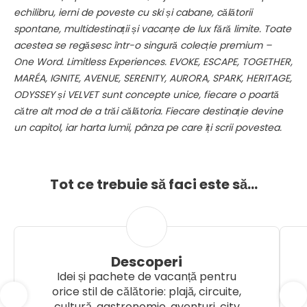
echilibru, ierni de poveste cu ski și cabane, călătorii
spontane, multidestinații și vacanțe de lux fără limite. Toate
acestea se regăsesc într-o singură colecție premium –
One Word. Limitless Experiences. EVOKE, ESCAPE, TOGETHER,
MARÉA, IGNITE, AVENUE, SERENITY, AURORA, SPARK, HERITAGE,
ODYSSEY și VELVET sunt concepte unice, fiecare o poartă
către alt mod de a trăi călătoria. Fiecare destinație devine
un capitol, iar harta lumii, pânza pe care îți scrii povestea.
Tot ce trebuie să faci este să...
Descoperi
Idei și pachete de vacanță pentru
orice stil de călătorie: plajă, circuite,
cultură, gastronomie, aventuri, city