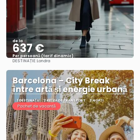
de la
637 €
Per persoană (tarif dinamic)
DESTINAȚIE:
Londra
Vezi mai multe
Barcelona – City Break
între artă și energie urbană
1 DESTINAŢII
2 REȚEA DE TRANSPORT
3 NOPȚI
Pachet de vacanță