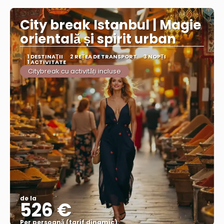
City break Istanbul | Magie
orientală și spirit urban
1 DESTINAŢII
2 REȚEA DE TRANSPORT
3 NOPȚI
1 ACTIVITATE
Citybreak cu activități incluse
de la
526 €
Per persoană (tarif dinamic)