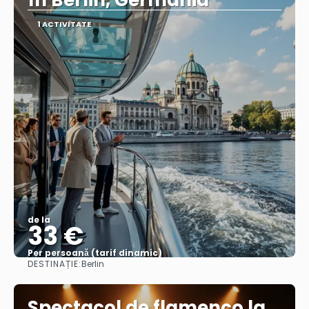
în Berlin, Germania
1 ACTIVITATE
de la
33 €
Per persoană (tarif dinamic)
DESTINAȚIE:
Berlin
Vezi mai multe
Spectacol de flamenco la