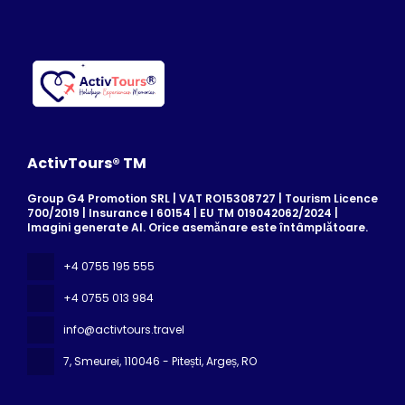
ActivTours® TM
Group G4 Promotion SRL | VAT RO15308727 | Tourism Licence
700/2019 | Insurance I 60154 | EU TM 019042062/2024 |
Imagini generate AI. Orice asemănare este întâmplătoare.
+4 0755 195 555
+4 0755 013 984
info@activtours.travel
7, Smeurei
, 110046 - Pitești, Argeș, RO