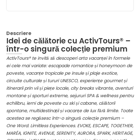
Descriere
Idei de călătorie cu ActivTours® –
într-o singură colecție premium
ActivTours® te invită să descoperi arta vacanței în formele
ei cele mai variate: escapade romantice și honeymoon de
poveste, vacanțe tropicale pe insule și plaje exotice,
circuite culturale și tururi UNESCO, experiențe gourmet și
itinerarii prin vii și piețe locale, city breaks vibrante, aventuri
montane și sporturi extreme, sejururi SPA & wellness pentru
echilibru, ierni de poveste cu ski și cabane, călătorii
spontane, multidestinații și vacanțe de lux fără limite. Toate
acestea se regăsesc într-o singură colecție premium –
One Word. Limitless Experiences. EVOKE, ESCAPE, TOGETHER,
MARÉA, IGNITE, AVENUE, SERENITY, AURORA, SPARK, HERITAGE,