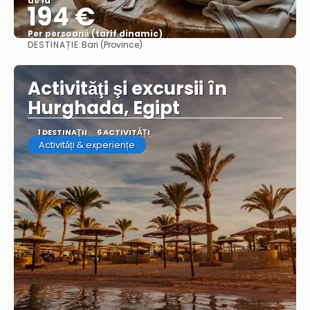
de la
194 €
Per persoană (tarif dinamic)
DESTINAȚIE:
Bari (Province)
Vezi mai multe
Activităţi şi excursii în
Hurghada, Egipt
1 DESTINAŢII
6 ACTIVITĂȚI
Activități & experiențe