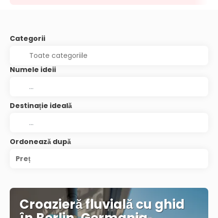
Categorii
Numele ideii
Destinație ideală
Ordonează după
Preț
Croazieră fluvială cu ghid