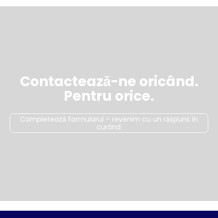
Contactează-ne oricând.
Pentru orice.
Completează formularul – revenim cu un răspuns în
curând.