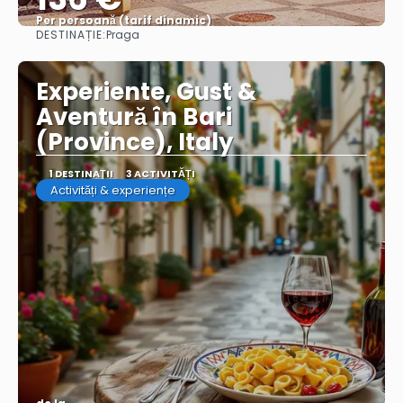
Per persoană (tarif dinamic)
DESTINAȚIE:
Praga
Vezi mai multe
Experiente, Gust &
Aventură în Bari
(Province), Italy
1 DESTINAŢII
3 ACTIVITĂȚI
Activități & experiențe