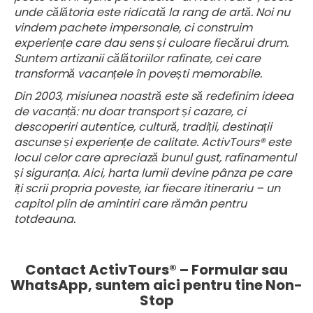
unde călătoria este ridicată la rang de artă. Noi nu
vindem pachete impersonale, ci construim
experiențe care dau sens și culoare fiecărui drum.
Suntem artizanii călătoriilor rafinate, cei care
transformă vacanțele în povești memorabile.
Din 2003, misiunea noastră este să redefinim ideea
de vacanță: nu doar transport și cazare, ci
descoperiri autentice, cultură, tradiții, destinații
ascunse și experiențe de calitate. ActivTours® este
locul celor care apreciază bunul gust, rafinamentul
și siguranța. Aici, harta lumii devine pânza pe care
îți scrii propria poveste, iar fiecare itinerariu – un
capitol plin de amintiri care rămân pentru
totdeauna.
Contact ActivTours® – Formular sau
WhatsApp, suntem aici pentru tine Non-
Stop