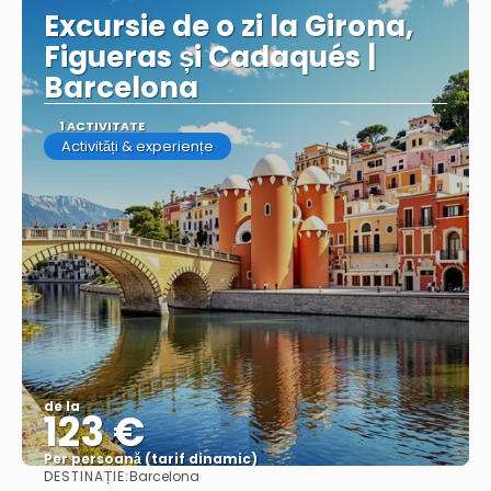
Excursie de o zi la Girona,
Figueras și Cadaqués |
Barcelona
1 ACTIVITATE
Activități & experiențe
de la
123 €
Per persoană (tarif dinamic)
DESTINAȚIE:
Barcelona
Vezi mai multe