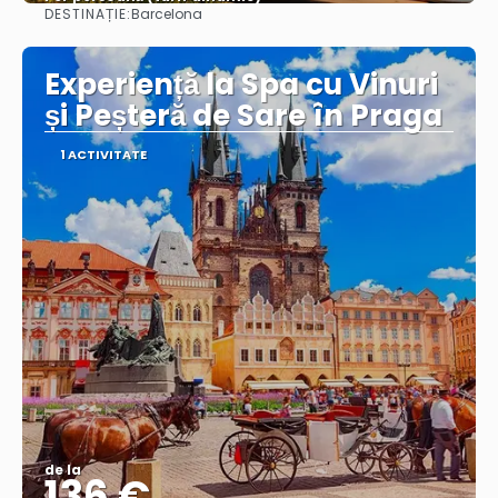
DESTINAȚIE:
Barcelona
Vezi mai multe
Experiență la Spa cu Vinuri
și Peșteră de Sare în Praga
1 ACTIVITATE
de la
136 €