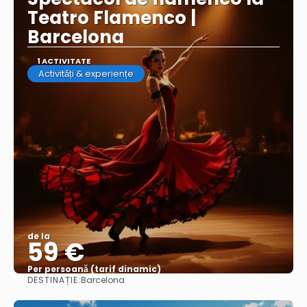
Teatro Flamenco |
Barcelona
1 ACTIVITATE
Activități & experiențe
de la
59 €
Per persoană (tarif dinamic)
DESTINAȚIE:
Barcelona
Vezi mai multe