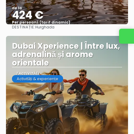
de la
424 €
Per persoană (tarif dinamic)
DESTINAȚIE:
Hurghada
Vezi mai multe
Dubai Xperience | Între lux,
adrenalină și arome
orientale
7 ACTIVITĂȚI
Activități & experiențe