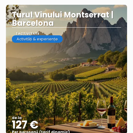
Turul Vinului Montserrat |
Barcelona
1 ACTIVITATE
Activități & experiențe
de la
127 €
Per persoană (tarif dinamic)