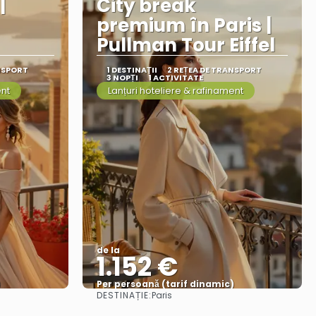
|
City break
premium în Paris |
Pullman Tour Eiffel
NSPORT
1 DESTINAŢII
2 REȚEA DE TRANSPORT
3 NOPȚI
1 ACTIVITATE
ent
Lanțuri hoteliere & rafinament
de la
1.152 €
)
Per persoană (tarif dinamic)
DESTINAȚIE:
Paris
Vezi mai multe