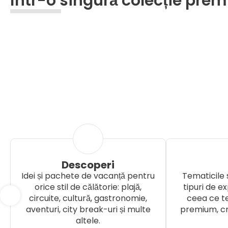
într-o singură colecție pre
Descoperi
Idei și pachete de vacanță pentru
Tematicile
orice stil de călătorie: plajă,
tipuri de ex
circuite, cultură, gastronomie,
ceea ce te 
aventuri, city break-uri și multe
premium, cr
altele.