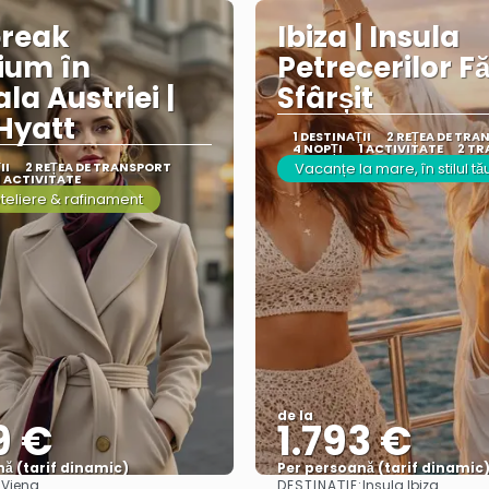
break
Ibiza | Insula
ium în
Petrecerilor F
la Austriei |
Sfârșit
Hyatt
1 DESTINAŢII
2 REȚEA DE TRA
4 NOPȚI
1 ACTIVITATE
2 TR
II
2 REȚEA DE TRANSPORT
Vacanțe la mare, în stilul tă
1 ACTIVITATE
oteliere & rafinament
de la
9 €
1.793 €
ă (tarif dinamic)
Per persoană (tarif dinamic
:
DESTINAȚIE:
Viena
Insula Ibiza