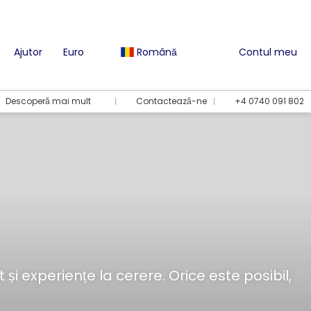
Ajutor
Euro
Română
Contul meu
Descoperă mai mult
Contactează-ne
+4 0740 091 802
și experiențe la cerere. Orice este posibil,