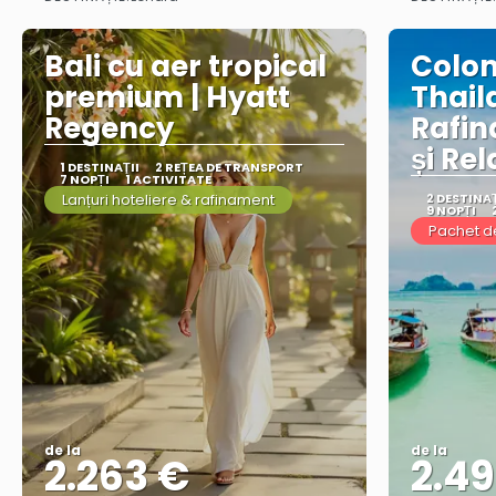
Vezi mai multe
Bali cu aer tropical
Colo
premium | Hyatt
Thail
Regency
Rafin
și Re
1 DESTINAŢII
2 REȚEA DE TRANSPORT
7 NOPȚI
1 ACTIVITATE
Lanțuri hoteliere & rafinament
2 DESTINAŢ
9 NOPȚI
Pachet d
de la
de la
2.263 €
2.4