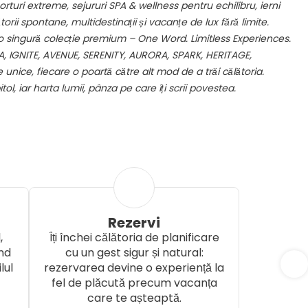
rturi extreme, sejururi SPA & wellness pentru echilibru, ierni
orii spontane, multidestinații și vacanțe de lux fără limite.
o singură colecție premium – One Word. Limitless Experiences.
 IGNITE, AVENUE, SERENITY, AURORA, SPARK, HERITAGE,
nice, fiecare o poartă către alt mod de a trăi călătoria.
ol, iar harta lumii, pânza pe care îți scrii povestea.
Rezervi
,
Îți închei călătoria de planificare
ând
cu un gest sigur și natural:
lul
rezervarea devine o experiență la
fel de plăcută precum vacanța
care te așteaptă.