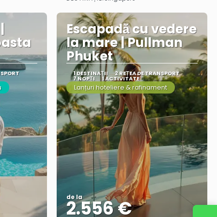
Vezi mai multe
|
Escapadă cu vedere
oasta
la mare | Pullman
Phuket
NSPORT
1 DESTINAŢII
2 REȚEA DE TRANSPORT
7 NOPȚI
1 ACTIVITATE
u
Lanțuri hoteliere & rafinament
de la
2.556 €