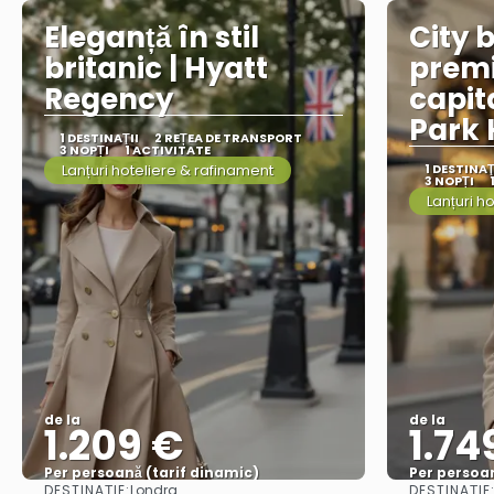
Eleganță în stil
City 
britanic | Hyatt
prem
Regency
capita
Park 
1 DESTINAŢII
2 REȚEA DE TRANSPORT
3 NOPȚI
1 ACTIVITATE
Lanțuri hoteliere & rafinament
1 DESTINAŢ
3 NOPȚI
Lanțuri h
de la
de la
1.209 €
1.74
Per persoană (tarif dinamic)
Per persoan
DESTINAȚIE:
DESTINAȚIE
Londra