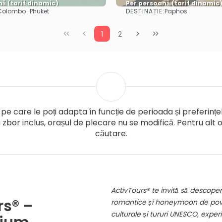
ă (tarif dinamic)
Per persoană (tarif dinamic
DESTINAȚIE:
Colombo · Phuket
Paphos
Vezi mai multe
Vezi mai multe
1
2
pe care le poți adapta în funcție de perioada și preferințel
zbor inclus, orașul de plecare nu se modifică. Pentru alt 
căutare.
ActivTours® te invită să descoper
rs® –
romantice și honeymoon de povest
culturale și tururi UNESCO, experie