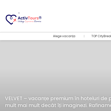
Alege vacanța
TOP CityBrea
VELVET – vacanțe premium în hoteluri de pest
mult mai mult decât îți imaginezi. Rafinamen