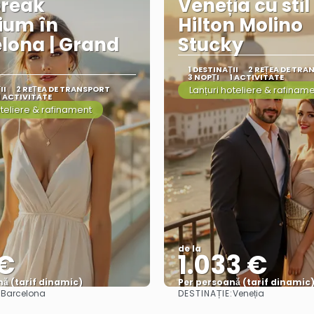
break
Veneția cu stil 
ium în
Hilton Molino
lona | Grand
Stucky
1 DESTINAŢII
2 REȚEA DE TRA
3 NOPȚI
1 ACTIVITATE
II
2 REȚEA DE TRANSPORT
Lanțuri hoteliere & rafinam
1 ACTIVITATE
oteliere & rafinament
de la
 €
1.033 €
ă (tarif dinamic)
Per persoană (tarif dinamic
:
DESTINAȚIE:
Barcelona
Veneția
Vezi mai multe
Vezi mai multe