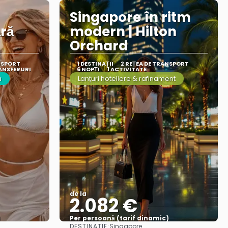
Singapore în ritm
ără
modern | Hilton
Orchard
NSPORT
1 DESTINAŢII
2 REȚEA DE TRANSPORT
ANSFERURI
6 NOPȚI
1 ACTIVITATE
u
Lanțuri hoteliere & rafinament
de la
2.082 €
)
Per persoană (tarif dinamic)
DESTINAȚIE:
Singapore