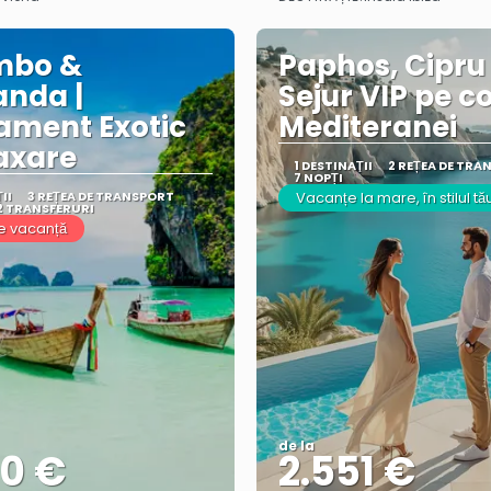
Vezi mai multe
Vezi mai multe
mbo &
Paphos, Cipru 
anda |
Sejur VIP pe c
ament Exotic
Mediteranei
laxare
1 DESTINAŢII
2 REȚEA DE TRA
7 NOPȚI
II
3 REȚEA DE TRANSPORT
Vacanțe la mare, în stilul tă
2 TRANSFERURI
e vacanță
de la
90 €
2.551 €