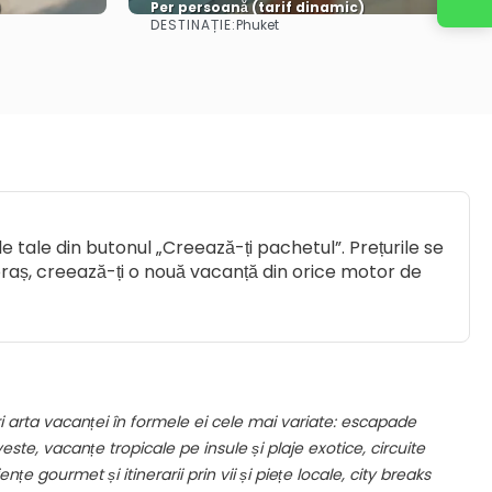
)
Per persoană (tarif dinamic)
DESTINAȚIE:
Phuket
Vezi mai multe
e tale din butonul „Creează-ți pachetul”. Prețurile se
oraș, creează-ți o nouă vacanță din orice motor de
i arta vacanței în formele ei cele mai variate: escapade
e, vacanțe tropicale pe insule și plaje exotice, circuite
nțe gourmet și itinerarii prin vii și piețe locale, city breaks