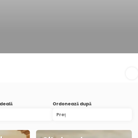
ideală
Ordonează după
Preț