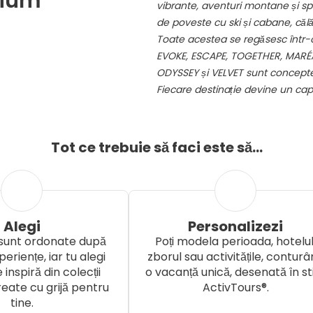
mium
vibrante, aventuri montane și spo
de poveste cu ski și cabane, călăt
Toate acestea se regăsesc într-
EVOKE, ESCAPE, TOGETHER, MARÉA,
ODYSSEY și VELVET sunt concepte u
Fiecare destinație devine un capit
Tot ce trebuie să faci este să...
Alegi
Personalizezi
 sunt ordonate după
Poți modela perioada, hotelul
periențe, iar tu alegi
zborul sau activitățile, contur
inspiră din colecții
o vacanță unică, desenată în sti
eate cu grijă pentru
ActivTours®.
tine.