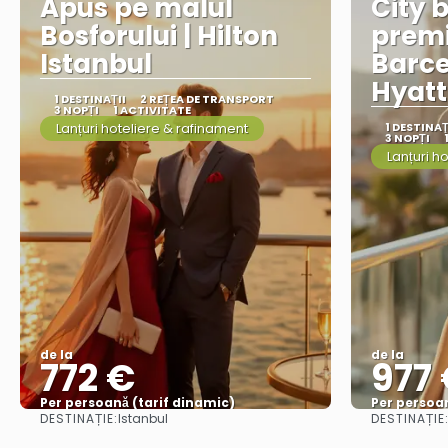
Apus pe malul
City 
Bosforului | Hilton
prem
Istanbul
Barce
Hyatt
1 DESTINAŢII
2 REȚEA DE TRANSPORT
3 NOPȚI
1 ACTIVITATE
Lanțuri hoteliere & rafinament
1 DESTINAŢ
3 NOPȚI
Lanțuri h
de la
de la
772 €
977
Per persoană (tarif dinamic)
Per persoan
DESTINAȚIE:
DESTINAȚIE
Istanbul
Vezi mai multe